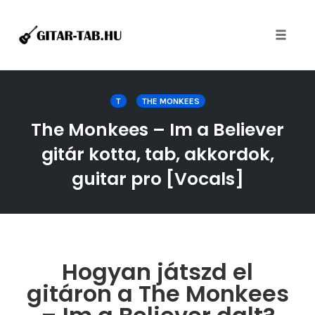
Toggle
naviga
Skip
to
T
THE MONKEES
content
The Monkees – Im a Believer
gitár kotta, tab, akkordok,
guitar pro [Vocals]
Hogyan játszd el
gitáron a The Monkees