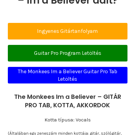
– Im a Believer dalt?
Ingyenes Gitártanfolyam
Guitar Pro Program Letöltés
The Monkees Im a Believer Guitar Pro Tab
Letöltés
The Monkees Im a Believer – GITÁR
PRO TAB, KOTTA, AKKORDOK
Kotta típusa: Vocals
(Általában egy zeneszám minden kottája: gitár, szólógitár,