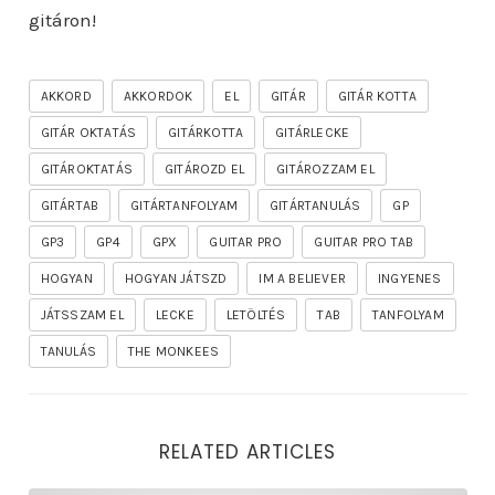
gitáron!
AKKORD
AKKORDOK
EL
GITÁR
GITÁR KOTTA
GITÁR OKTATÁS
GITÁRKOTTA
GITÁRLECKE
GITÁROKTATÁS
GITÁROZD EL
GITÁROZZAM EL
GITÁRTAB
GITÁRTANFOLYAM
GITÁRTANULÁS
GP
GP3
GP4
GPX
GUITAR PRO
GUITAR PRO TAB
HOGYAN
HOGYAN JÁTSZD
IM A BELIEVER
INGYENES
JÁTSSZAM EL
LECKE
LETÖLTÉS
TAB
TANFOLYAM
TANULÁS
THE MONKEES
RELATED ARTICLES