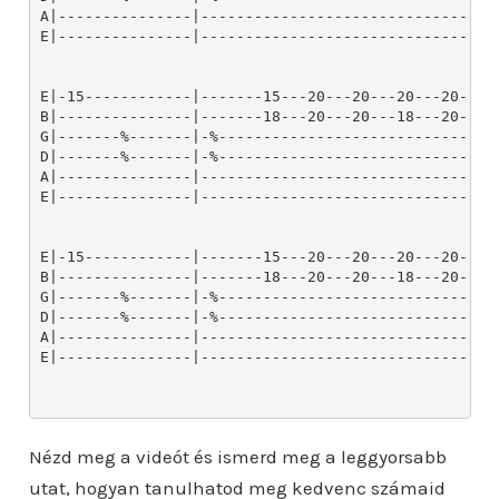
Nézd meg a videót és ismerd meg a leggyorsabb
utat, hogyan tanulhatod meg kedvenc számaid