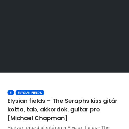
E
ELYSIAN FIELDS
Elysian fields – The Seraphs kiss gitár
kotta, tab, akkordok, guitar pro
[Michael Chapman]
Hogyan játszd el gitáron a Elysian fields - The