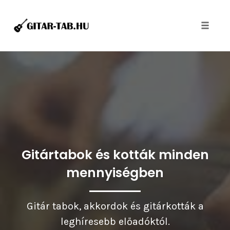
Toggle
naviga
Skip
to
content
Gitártabok és kották minden
mennyiségben
Gitár tabok, akkordok és gitárkották a
leghíresebb előadóktól.