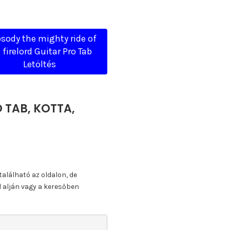
sody the mighty ride of
 firelord Guitar Pro Tab
Letöltés
O TAB, KOTTA,
található az oldalon, de
l alján vagy a keresőben