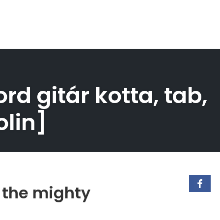
rd gitár kotta, tab,
olin]
 the mighty