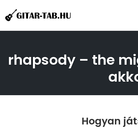
Skip
to
content
rhapsody – the migh
akko
Hogyan ját