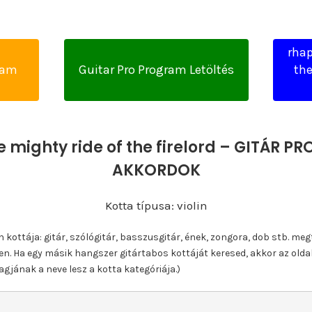
rhap
yam
Guitar Pro Program Letöltés
the
 mighty ride of the firelord – GITÁR PR
AKKORDOK
Kotta típusa: violin
ottája: gitár, szólógitár, basszusgitár, ének, zongora, dob stb. meg
n. Ha egy másik hangszer gitártabos kottáját keresed, akkor az olda
gjának a neve lesz a kotta kategóriája.)