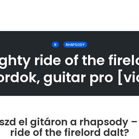
R
RHAPSODY
ty ride of the firelo
rdok, guitar pro [vi
szd el gitáron a rhapsody –
ride of the firelord dalt?