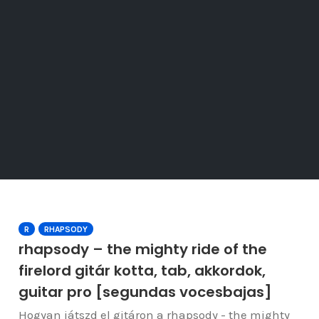
R
RHAPSODY
rhapsody – the mighty ride of the
firelord gitár kotta, tab, akkordok,
guitar pro [segundas vocesbajas]
Hogyan játszd el gitáron a rhapsody - the mighty