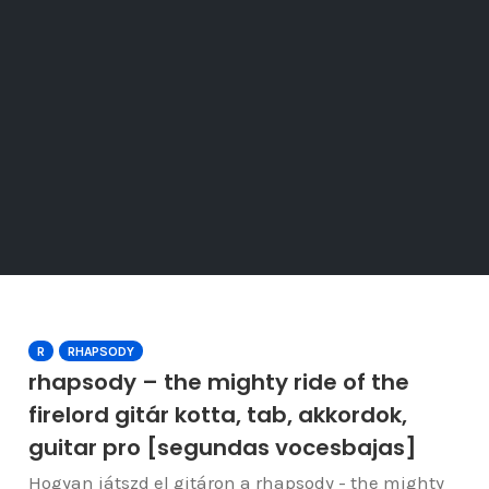
R
RHAPSODY
rhapsody – the mighty ride of the
firelord gitár kotta, tab, akkordok,
guitar pro [segundas vocesbajas]
Hogyan játszd el gitáron a rhapsody - the mighty