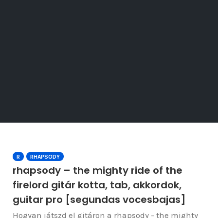
R
RHAPSODY
rhapsody – the mighty ride of the
firelord gitár kotta, tab, akkordok,
guitar pro [segundas vocesbajas]
Hogyan játszd el gitáron a rhapsody - the mighty