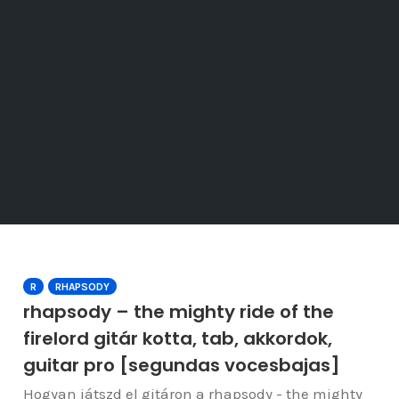
R
RHAPSODY
rhapsody – the mighty ride of the
firelord gitár kotta, tab, akkordok,
guitar pro [segundas vocesbajas]
Hogyan játszd el gitáron a rhapsody - the mighty