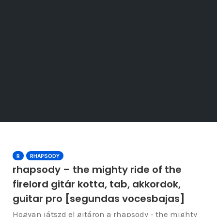
R
RHAPSODY
rhapsody – the mighty ride of the
firelord gitár kotta, tab, akkordok,
guitar pro [segundas vocesbajas]
Hogyan játszd el gitáron a rhapsody - the mighty