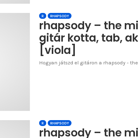
R
RHAPSODY
rhapsody – the mig
gitár kotta, tab, a
[viola]
Hogyan játszd el gitáron a rhapsody - the 
R
RHAPSODY
rhapsody – the mig