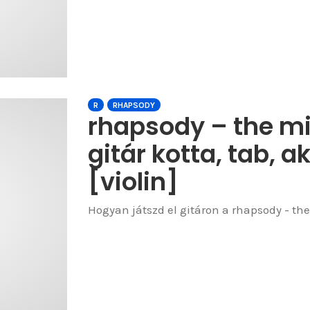
R
RHAPSODY
rhapsody – the mig
gitár kotta, tab, a
[violin]
Hogyan játszd el gitáron a rhapsody - the 