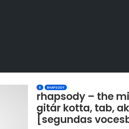
R
RHAPSODY
rhapsody – the mig
gitár kotta, tab, a
[segundas voces