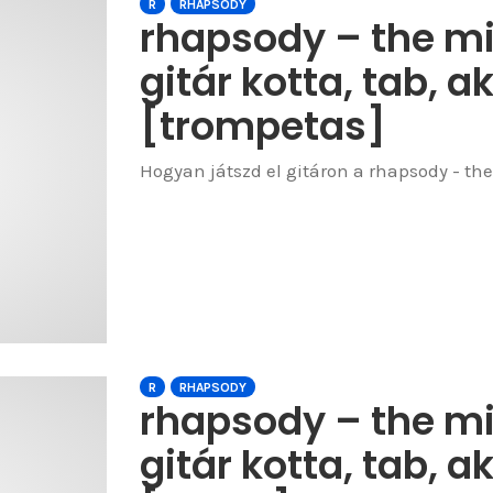
R
RHAPSODY
rhapsody – the mig
gitár kotta, tab, a
[trompetas]
Hogyan játszd el gitáron a rhapsody - the 
R
RHAPSODY
rhapsody – the mig
gitár kotta, tab, a