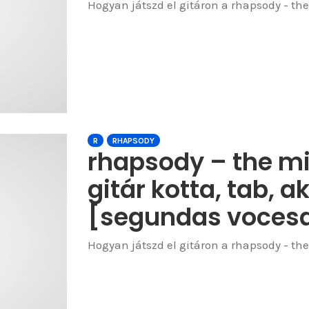
Hogyan játszd el gitáron a rhapsody - the 
R
RHAPSODY
rhapsody – the mig
gitár kotta, tab, a
[segundas vocesa
Hogyan játszd el gitáron a rhapsody - the 