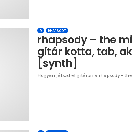
R
RHAPSODY
rhapsody – the mig
gitár kotta, tab, a
[synth]
Hogyan játszd el gitáron a rhapsody - the 