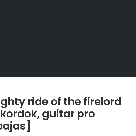
hty ride of the firelord
kkordok, guitar pro
bajas]