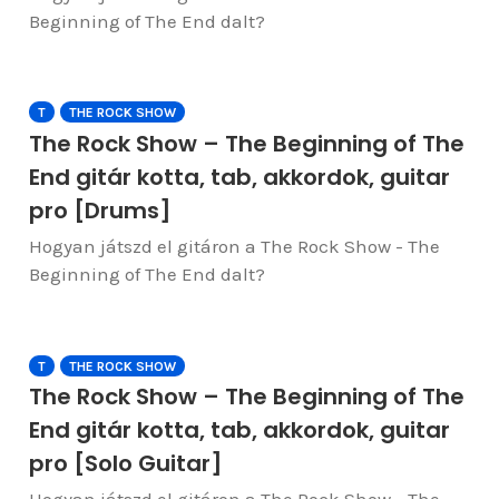
Beginning of The End dalt?
T
THE ROCK SHOW
The Rock Show – The Beginning of The
End gitár kotta, tab, akkordok, guitar
pro [Drums]
Hogyan játszd el gitáron a The Rock Show - The
Beginning of The End dalt?
T
THE ROCK SHOW
The Rock Show – The Beginning of The
End gitár kotta, tab, akkordok, guitar
pro [Solo Guitar]