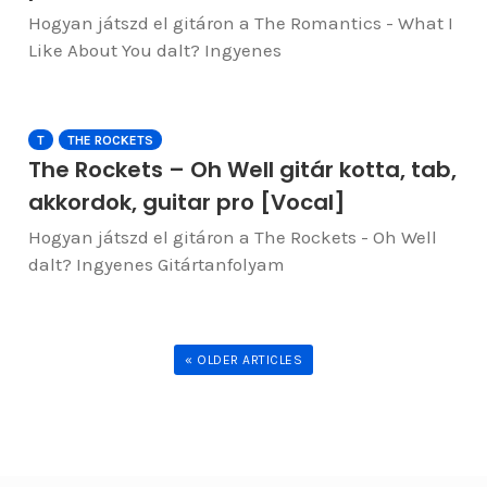
Hogyan játszd el gitáron a The Romantics - What I
Like About You dalt? Ingyenes
T
THE ROCKETS
The Rockets – Oh Well gitár kotta, tab,
akkordok, guitar pro [Vocal]
Hogyan játszd el gitáron a The Rockets - Oh Well
dalt? Ingyenes Gitártanfolyam
« OLDER ARTICLES