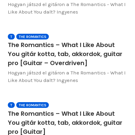
Hogyan játszd el gitáron a The Romantics - What I
Like About You dalt? Ingyenes
T
THE ROMANTICS
The Romantics – What I Like About
You gitár kotta, tab, akkordok, guitar
pro [Guitar – Overdriven]
Hogyan játszd el gitáron a The Romantics - What I
Like About You dalt? Ingyenes
T
THE ROMANTICS
The Romantics – What I Like About
You gitár kotta, tab, akkordok, guitar
pro [Guitar]