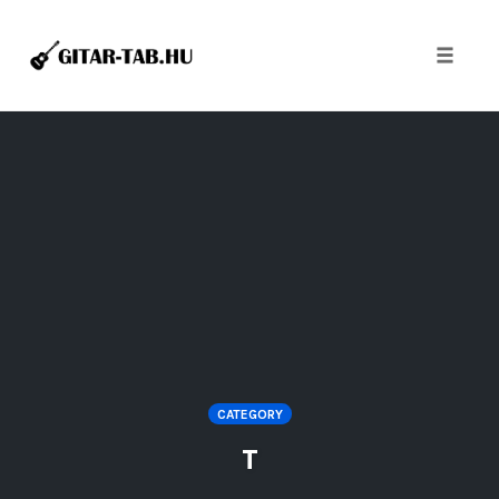
Toggle
naviga
Skip
to
content
CATEGORY
T