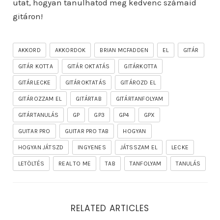
utat, hogyan tanulhatod meg kedvenc számaid
gitáron!
AKKORD
AKKORDOK
BRIAN MCFADDEN
EL
GITÁR
GITÁR KOTTA
GITÁR OKTATÁS
GITÁRKOTTA
GITÁRLECKE
GITÁROKTATÁS
GITÁROZD EL
GITÁROZZAM EL
GITÁRTAB
GITÁRTANFOLYAM
GITÁRTANULÁS
GP
GP3
GP4
GPX
GUITAR PRO
GUITAR PRO TAB
HOGYAN
HOGYAN JÁTSZD
INGYENES
JÁTSSZAM EL
LECKE
LETÖLTÉS
REAL TO ME
TAB
TANFOLYAM
TANULÁS
RELATED ARTICLES