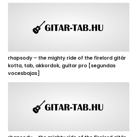
rhapsody – the mighty ride of the firelord gitár kotta,
rhapsody – the mighty ride of the firelord gitár
kotta, tab, akkordok, guitar pro [segundas
vocesbajas]
rhapsody – the mighty ride of the firelord gitár kotta,