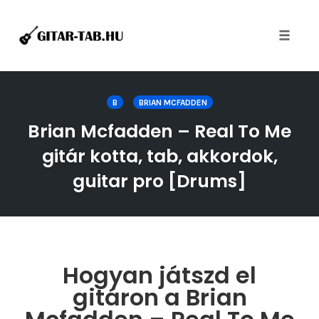
Toggle
naviga
Skip
to
B
BRIAN MCFADDEN
content
Brian Mcfadden – Real To Me
gitár kotta, tab, akkordok,
guitar pro [Drums]
Hogyan játszd el
gitáron a Brian