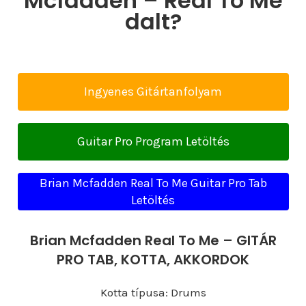
Mcfadden – Real To Me
dalt?
Ingyenes Gitártanfolyam
Guitar Pro Program Letöltés
Brian Mcfadden Real To Me Guitar Pro Tab
Letöltés
Brian Mcfadden Real To Me – GITÁR
PRO TAB, KOTTA, AKKORDOK
Kotta típusa: Drums