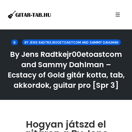
Toggle
naviga
Skip
to
B
BY JENS RADTKEJR00ETOASTCOM AND SAMMY DAHLMAN
content
By Jens Radtkejr00etoastcom
and Sammy Dahlman –
Ecstacy of Gold gitár kotta, tab,
akkordok, guitar pro [Spr 3]
Hogyan játszd el