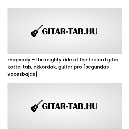
rhapsody – the mighty ride of the firelord gitár kotta,
rhapsody – the mighty ride of the firelord gitár
kotta, tab, akkordok, guitar pro [segundas
vocesbajas]
rhapsody – the mighty ride of the firelord gitár kotta,