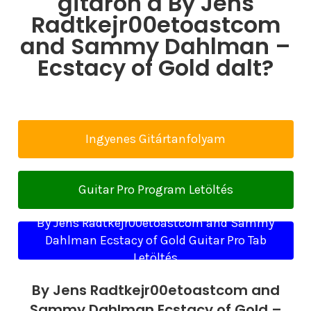
gitáron a By Jens
Radtkejr00etoastcom
and Sammy Dahlman –
Ecstacy of Gold dalt?
Ingyenes Gitártanfolyam
Guitar Pro Program Letöltés
By Jens Radtkejr00etoastcom and Sammy
Dahlman Ecstacy of Gold Guitar Pro Tab
Letöltés
By Jens Radtkejr00etoastcom and
Sammy Dahlman Ecstacy of Gold –