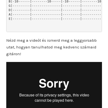
B|-10------|--------10-----|-10------|--------10----
G|---------|---------------|---------|--------------
D|---------|---------------|---------|--------------
A|---------|---------------|---------|--------------
E|---------|---------------|---------|--------------
Nézd meg a videót és ismerd meg a leggyorsabb
utat, hogyan tanulhatod meg kedvenc számaid
gitáron!