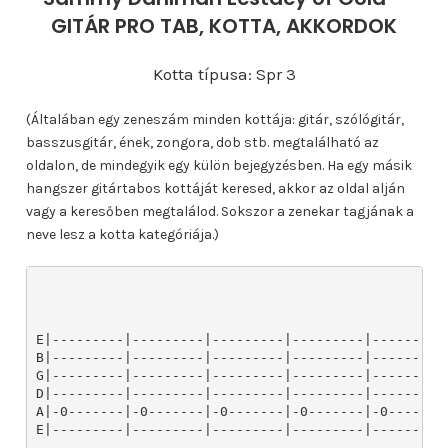
GITÁR PRO TAB, KOTTA, AKKORDOK
Kotta típusa: Spr 3
(Általában egy zeneszám minden kottája: gitár, szólógitár,
basszusgitár, ének, zongora, dob stb. megtalálható az
oldalon, de mindegyik egy külön bejegyzésben. Ha egy másik
hangszer gitártabos kottáját keresed, akkor az oldal alján
vagy a keresőben megtalálod. Sokszor a zenekar tagjának a
neve lesz a kotta kategóriája.)
E|---------|---------|---------|---------|---------|
B|---------|---------|---------|---------|---------|
G|---------|---------|---------|---------|---------|
D|---------|---------|---------|---------|---------|
A|-0-------|-0-------|-0-------|-0-------|-0-------|
E|---------|---------|---------|---------|---------|