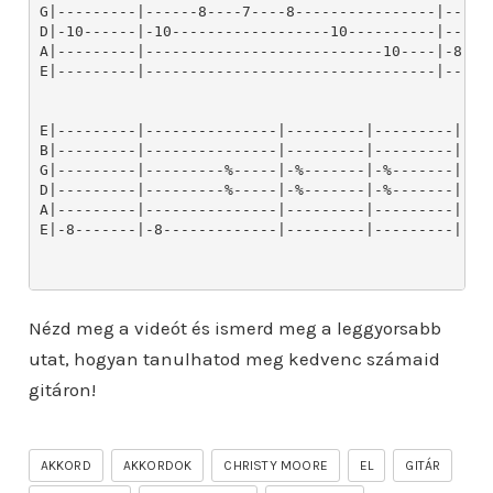
Nézd meg a videót és ismerd meg a leggyorsabb
utat, hogyan tanulhatod meg kedvenc számaid
gitáron!
AKKORD
AKKORDOK
CHRISTY MOORE
EL
GITÁR