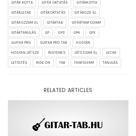
GITÁR KOTTA
GITÁR OKTATÁS
GITÁRKOTTA
GITÁRLECKE
GITÁROKTATÁS
GITÁROZD EL
GITÁROZZAM EL
GITÁRTAB
GITÁRTANFOLYAM
GITÁRTANULÁS
GP
GP3
GP4
GPX
GUITAR PRO
GUITAR PRO TAB
HOGYAN
HOGYAN JÁTSZD
INGYENES
JÁTSSZAM EL
LECKE
LETÖLTÉS
RIDE ON
TAB
TANFOLYAM
TANULÁS
RELATED ARTICLES
rhapsody – the mighty ride of the firelord gitár kotta,