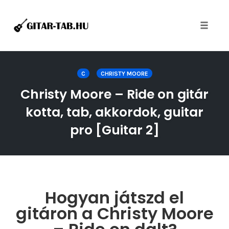
Toggle
naviga
Skip
to
C
CHRISTY MOORE
content
Christy Moore – Ride on gitár
kotta, tab, akkordok, guitar
pro [Guitar 2]
Hogyan játszd el
gitáron a Christy Moore