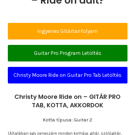
– Ride on dalt?
Ingyenes Gitártanfolyam
Guitar Pro Program Letöltés
Christy Moore Ride on Guitar Pro Tab Letöltés
Christy Moore Ride on – GITÁR PRO
TAB, KOTTA, AKKORDOK
Kotta típusa: Guitar 2
(Általában egy zeneszám minden kottája: gitár, szólógitár,