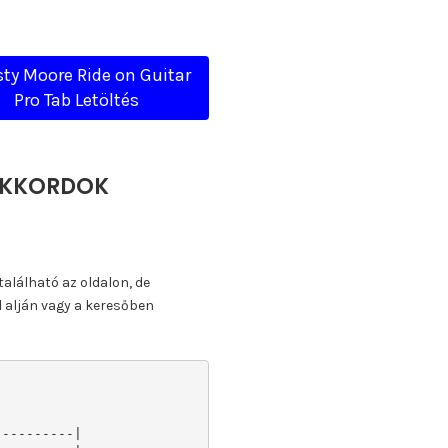
sty Moore Ride on Guitar
Pro Tab Letöltés
 AKKORDOK
található az oldalon, de
l alján vagy a keresőben