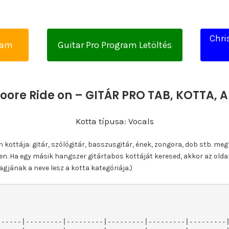
Chri
yam
Guitar Pro Program Letöltés
Moore Ride on – GITÁR PRO TAB, KOTTA,
Kotta típusa: Vocals
ottája: gitár, szólógitár, basszusgitár, ének, zongora, dob stb. meg
n. Ha egy másik hangszer gitártabos kottáját keresed, akkor az olda
gjának a neve lesz a kotta kategóriája.)