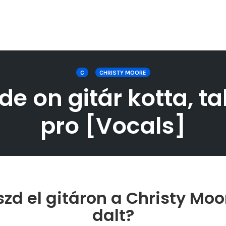
C
CHRISTY MOORE
de on gitár kotta, ta
pro [Vocals]
zd el gitáron a Christy Moo
dalt?