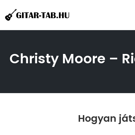
Skip
to
content
Christy Moore – Ri
Hogyan játs