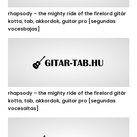
rhapsody – the mighty ride of the firelord gitár
kotta, tab, akkordok, guitar pro [segundas
vocesbajas]
rhapsody – the mighty ride of the firelord gitár kotta,
rhapsody – the mighty ride of the firelord gitár
kotta, tab, akkordok, guitar pro [segundas
vocesaltas]
rhapsody – the mighty ride of the firelord gitár kotta, t