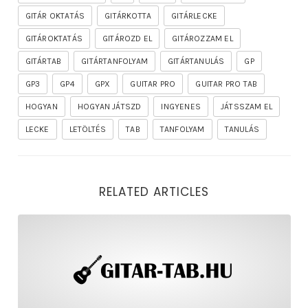
GITÁR OKTATÁS
GITÁRKOTTA
GITÁRLECKE
GITÁROKTATÁS
GITÁROZD EL
GITÁROZZAM EL
GITÁRTAB
GITÁRTANFOLYAM
GITÁRTANULÁS
GP
GP3
GP4
GPX
GUITAR PRO
GUITAR PRO TAB
HOGYAN
HOGYAN JÁTSZD
INGYENES
JÁTSSZAM EL
LECKE
LETÖLTÉS
TAB
TANFOLYAM
TANULÁS
RELATED ARTICLES
rhapsody – the mighty ride of the firelord gitár kotta,