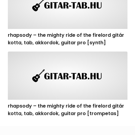
rhapsody – the mighty ride of the firelord gitár
kotta, tab, akkordok, guitar pro [synth]
rhapsody – the mighty ride of the firelord gitár kotta, 
rhapsody – the mighty ride of the firelord gitár
kotta, tab, akkordok, guitar pro [trompetas]