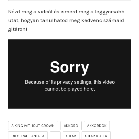
Nézd meg a videót és ismerd meg a leggyorsabb
utat, hogyan tanulhatod meg kedvenc számaid
gitáron!
A KING WITHOUT CROWN
AKKORD
AKKORDOK
DIES IRAE PANTUFA
EL
GITÁR
GITÁR KOTTA