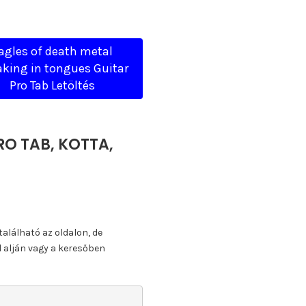
agles of death metal
king in tongues Guitar
Pro Tab Letöltés
RO TAB, KOTTA,
található az oldalon, de
l alján vagy a keresőben