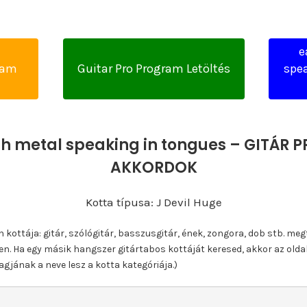
e
yam
Guitar Pro Program Letöltés
spea
th metal speaking in tongues – GITÁR P
AKKORDOK
Kotta típusa: J Devil Huge
ottája: gitár, szólógitár, basszusgitár, ének, zongora, dob stb. meg
n. Ha egy másik hangszer gitártabos kottáját keresed, akkor az olda
gjának a neve lesz a kotta kategóriája.)