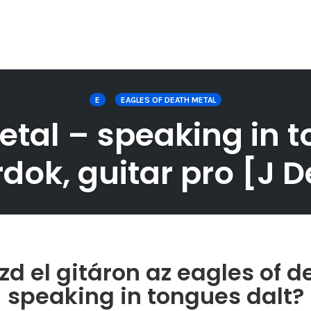
E
EAGLES OF DEATH METAL
tal – speaking in t
rdok, guitar pro [J D
zd el gitáron az eagles of d
speaking in tongues dalt?