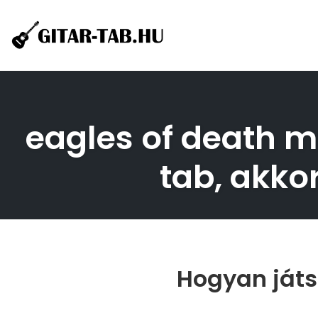
Skip
to
content
eagles of death me
tab, akko
Hogyan játs