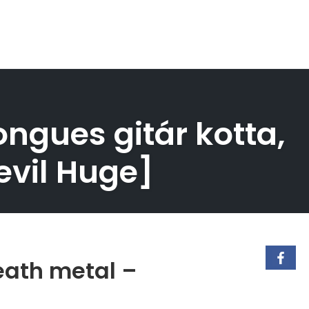
ongues gitár kotta,
evil Huge]
eath metal –