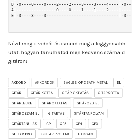
Nézd meg a videót és ismerd meg a leggyorsabb
utat, hogyan tanulhatod meg kedvenc számaid
gitáron!
AKKORD
AKKORDOK
EAGLES OF DEATH METAL
EL
GITÁR
GITÁR KOTTA
GITÁR OKTATÁS
GITÁRKOTTA
GITÁRLECKE
GITÁROKTATÁS
GITÁROZD EL
GITÁROZZAM EL
GITÁRTAB
GITÁRTANFOLYAM
GITÁRTANULÁS
GP
GP3
GP4
GPX
GUITAR PRO
GUITAR PRO TAB
HOGYAN