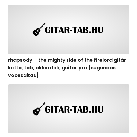
rhapsody – the mighty ride of the firelord gitár kotta,
rhapsody – the mighty ride of the firelord gitár
kotta, tab, akkordok, guitar pro [segundas
vocesaltas]
rhapsody – the mighty ride of the firelord gitár kotta, t