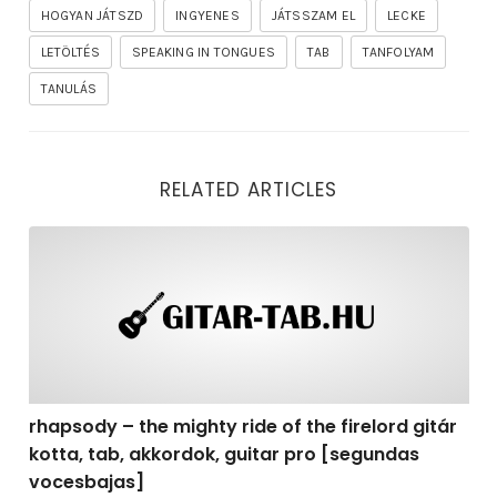
HOGYAN JÁTSZD
INGYENES
JÁTSSZAM EL
LECKE
LETÖLTÉS
SPEAKING IN TONGUES
TAB
TANFOLYAM
TANULÁS
RELATED ARTICLES
rhapsody – the mighty ride of the firelord gitár kotta,
rhapsody – the mighty ride of the firelord gitár
kotta, tab, akkordok, guitar pro [segundas
vocesbajas]