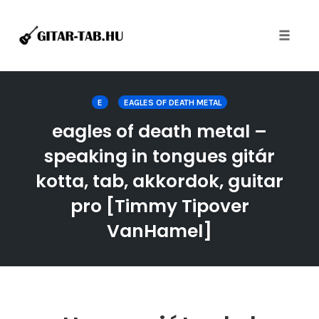
Toggle
naviga
Skip
to
E
EAGLES OF DEATH METAL
content
eagles of death metal –
speaking in tongues gitár
kotta, tab, akkordok, guitar
pro [Timmy Tipover
VanHamel]