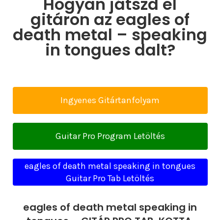
Hogyan játszd el
gitáron az eagles of
death metal – speaking
in tongues dalt?
Ingyenes Gitártanfolyam
Guitar Pro Program Letöltés
eagles of death metal speaking in tongues
Guitar Pro Tab Letöltés
eagles of death metal speaking in