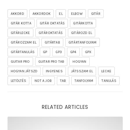
AKKORD
AKKORDOK
EL
ELBOW
GITÁR
GITÁR KOTTA
GITÁR OKTATÁS
GITÁRKOTTA
GITÁRLECKE
GITÁROKTATÁS
GITÁROZD EL
GITÁROZZAM EL
GITÁRTAB
GITÁRTANFOLYAM
GITÁRTANULÁS
GP
GP3
GP4
GPX
GUITAR PRO
GUITAR PRO TAB
HOGYAN
HOGYAN JÁTSZD
INGYENES
JÁTSSZAM EL
LECKE
LETÖLTÉS
NOT A JOB
TAB
TANFOLYAM
TANULÁS
RELATED ARTICLES
rhapsody – the mighty ride of the firelord gitár kotta,