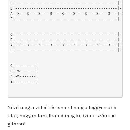
G|--------------------------------------------|-----
D|--------------------------------------------|-----
A|-3---3----3----3----3----3----3----3----3---|-3---
E|--------------------------------------------|-----
G|--------------------------------------------|-----
D|--------------------------------------------|-----
A|-3---3----3----3----3----3----3----3----3---|-3---
E|--------------------------------------------|-----
G|---------|

D|-%-------|

A|-%-------|

E|---------|

Nézd meg a videót és ismerd meg a leggyorsabb
utat, hogyan tanulhatod meg kedvenc számaid
gitáron!