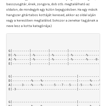
basszusgitár, ének, zongora, dob stb. megtalálható az
oldalon, de mindegyik egy külön bejegyzésben. Ha egy másik
hangszer gitártabos kottáját keresed, akkor az oldal alján
vagy a keresőben megtalálod. Sokszor a zenekar tagjának a
neve lesz a kotta kategóriája.)
G|---------|---------|---------|--------------------
D|-%-------|-%-------|-%-------|-%-------%----------
A|-%-------|-%-------|-%-------|-%-------%----0---2-
E|---------|---------|---------|--------------------
G|----------------------------------|--------------
D|----------%----%------------------|------%----%--
A|-----3----%----%------5---7---5---|-5----%----%--
E|-3--------------------------------|--------------
G|----------------------------------|--------------