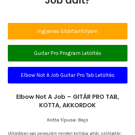
Job dalt?
Ingyenes Gitártanfolyam
Guitar Pro Program Letöltés
Elbow Not A Job Guitar Pro Tab Letöltés
Elbow Not A Job – GITÁR PRO TAB,
KOTTA, AKKORDOK
Kotta típusa: Bajo
(Általában egy zeneszám minden kottája: gitár, szólógitár,