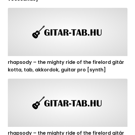
rhapsody – the mighty ride of the firelord gitár kotta, t
rhapsody – the mighty ride of the firelord gitár
kotta, tab, akkordok, guitar pro [synth]
rhapsody – the mighty ride of the firelord gitár kotta, 
rhapsody – the mighty ride of the firelord gitár