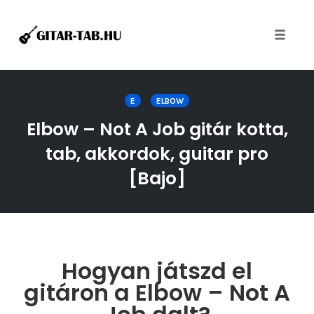
Toggle
naviga
Skip
to
E
ELBOW
content
Elbow – Not A Job gitár kotta,
tab, akkordok, guitar pro
[Bajo]
Hogyan játszd el
gitáron a Elbow – Not A