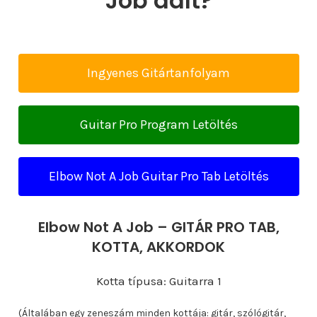
Job dalt?
Ingyenes Gitártanfolyam
Guitar Pro Program Letöltés
Elbow Not A Job Guitar Pro Tab Letöltés
Elbow Not A Job – GITÁR PRO TAB,
KOTTA, AKKORDOK
Kotta típusa: Guitarra 1
(Általában egy zeneszám minden kottája: gitár, szólógitár,