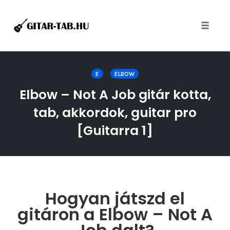
Toggle
naviga
Skip
to
E
ELBOW
content
Elbow – Not A Job gitár kotta,
tab, akkordok, guitar pro
[Guitarra 1]
Hogyan játszd el
gitáron a Elbow – Not A