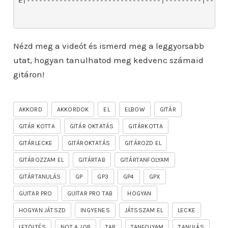
Nézd meg a videót és ismerd meg a leggyorsabb
utat, hogyan tanulhatod meg kedvenc számaid
gitáron!
AKKORD
AKKORDOK
EL
ELBOW
GITÁR
GITÁR KOTTA
GITÁR OKTATÁS
GITÁRKOTTA
GITÁRLECKE
GITÁROKTATÁS
GITÁROZD EL
GITÁROZZAM EL
GITÁRTAB
GITÁRTANFOLYAM
GITÁRTANULÁS
GP
GP3
GP4
GPX
GUITAR PRO
GUITAR PRO TAB
HOGYAN
HOGYAN JÁTSZD
INGYENES
JÁTSSZAM EL
LECKE
LETÖLTÉS
NOT A JOB
TAB
TANFOLYAM
TANULÁS