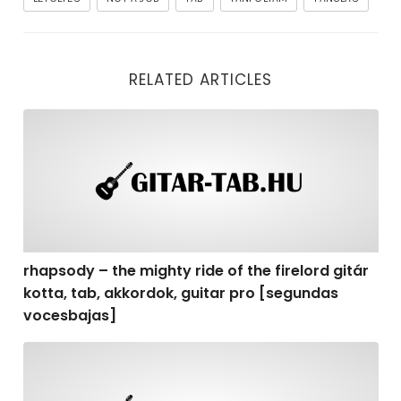
RELATED ARTICLES
rhapsody – the mighty ride of the firelord gitár kotta,
rhapsody – the mighty ride of the firelord gitár
kotta, tab, akkordok, guitar pro [segundas
vocesbajas]
rhapsody – the mighty ride of the firelord gitár kotta,