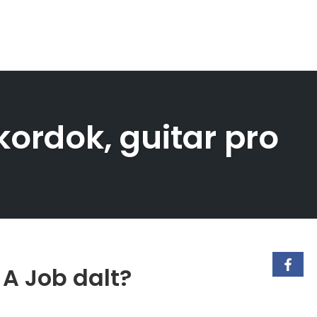
kordok, guitar pro
 A Job dalt?