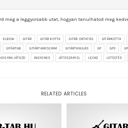
rd meg a leggyorsabb utat, hogyan tanulhatod meg kedv
ELBOW
GITÁR
GITÁR KOTTA
GITÁR OKTATÁS
GITÁRKOTTA
GITÁRTAB
GITÁRTANFOLYAM
GITÁRTANULÁS
GP
GP3
G
HOGYAN JÁTSZD
INGYENES
JÁTSSZAM EL
LECKE
LETÖLTÉS
RELATED ARTICLES
of the firelord gitár kotta, tab, akkordok, guitar pro [seg
rhapsody – the mighty ride o