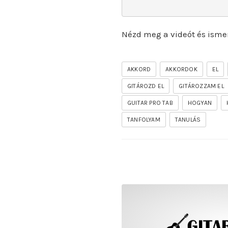
Nézd meg a videót és isme
AKKORD
AKKORDOK
EL
GITÁROZD EL
GITÁROZZAM EL
GUITAR PRO TAB
HOGYAN
TANFOLYAM
TANULÁS
rhapsody – the mighty ride 