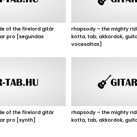
e of the firelord gitár
rhapsody – the mighty ride
itar pro [segundas
kotta, tab, akkordok, gui
vocesaltas]
f the firelord gitár kotta, tab, akkordok, guitar pro [synth
rhapsody – the mighty ride o
e of the firelord gitár
rhapsody – the mighty ride
tar pro [synth]
kotta, tab, akkordok, gui