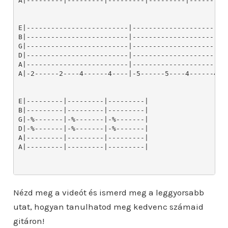
A|---------|---------|---------|---------|---------
E|-------------------------|------------------------
B|-------------------------|------------------------
G|-------------------------|------------------------
D|-------------------------|------------------------
A|-------------------------|------------------------
A|-2------2----4------4----|-5------5----4------4---
E|---------|---------|---------|

B|---------|---------|---------|

G|-%-------|-%-------|-%-------|

D|-%-------|-%-------|-%-------|

A|---------|---------|---------|

A|---------|---------|---------|

Nézd meg a videót és ismerd meg a leggyorsabb
utat, hogyan tanulhatod meg kedvenc számaid
gitáron!