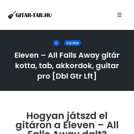
Toggle
naviga
Skip
to
E
ELEVEN
content
Eleven – All Falls Away gitár
kotta, tab, akkordok, guitar
pro [Dbl Gtr Lft]
Hogyan játszd el
gitáron a Eleven – All