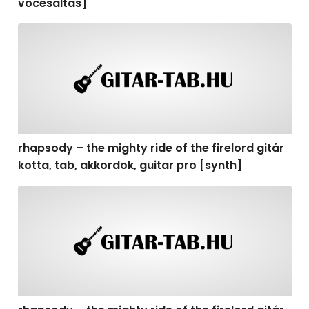
vocesaltas]
rhapsody – the mighty ride of the firelord gitár kotta, t
rhapsody – the mighty ride of the firelord gitár
kotta, tab, akkordok, guitar pro [synth]
rhapsody – the mighty ride of the firelord gitár kotta, 