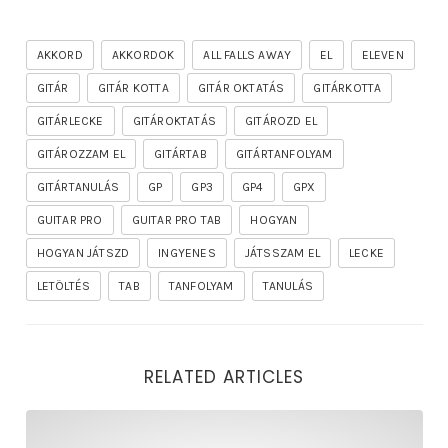
AKKORD
AKKORDOK
ALL FALLS AWAY
EL
ELEVEN
GITÁR
GITÁR KOTTA
GITÁR OKTATÁS
GITÁRKOTTA
GITÁRLECKE
GITÁROKTATÁS
GITÁROZD EL
GITÁROZZAM EL
GITÁRTAB
GITÁRTANFOLYAM
GITÁRTANULÁS
GP
GP3
GP4
GPX
GUITAR PRO
GUITAR PRO TAB
HOGYAN
HOGYAN JÁTSZD
INGYENES
JÁTSSZAM EL
LECKE
LETÖLTÉS
TAB
TANFOLYAM
TANULÁS
RELATED ARTICLES
rhapsody – the mighty ride of the firelord gitár kotta,