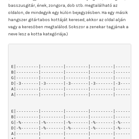
basszusgitár, ének, zongora, dob stb. megtalálható az
oldalon, de mindegyik egy külön bejegyzésben. Ha egy másik
hangszer gitártabos kottáját keresed, akkor az oldal alján
vagy a keresőben megtalálod. Sokszor a zenekar tagjának a
neve lesz a kotta kategóriája.)
E|---------|---------|---------|---------|---------|
B|---------|---------|---------|---------|---------|
G|---------|---------|---------|---------|---------|
D|-3-------|-3-------|-3-------|-3-------|-3-------|
A|---------|---------|---------|---------|---------|
A|---------|---------|---------|---------|---------|
E|---------|---------|---------|---------|---------
B|---------|---------|---------|---------|---------
G|-%-------|-%-------|-%-------|-%-------|-%-------
D|-%-------|-%-------|-%-------|-%-------|-%-------
A|---------|---------|---------|---------|---------