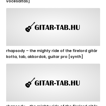
vocesaltas]
rhapsody – the mighty ride of the firelord gitár kotta, t
rhapsody – the mighty ride of the firelord gitár
kotta, tab, akkordok, guitar pro [synth]
rhapsody – the mighty ride of the firelord gitár kotta, 