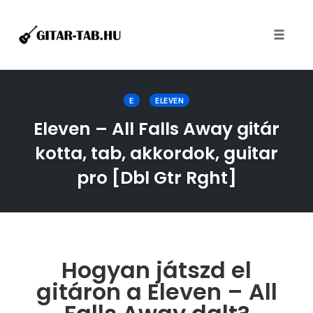
Toggle
naviga
Skip
to
E
ELEVEN
content
Eleven – All Falls Away gitár
kotta, tab, akkordok, guitar
pro [Dbl Gtr Rght]
Hogyan játszd el
gitáron a Eleven – All