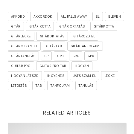
AKKORD
AKKORDOK
ALL FALLS AWAY
EL
ELEVEN
GITÁR
GITÁR KOTTA
GITÁR OKTATÁS
GITÁRKOTTA
GITÁRLECKE
GITÁROKTATÁS
GITÁROZD EL
GITÁROZZAM EL
GITÁRTAB
GITÁRTANFOLYAM
GITÁRTANULÁS
GP
GP3
GP4
GPX
GUITAR PRO
GUITAR PRO TAB
HOGYAN
HOGYAN JÁTSZD
INGYENES
JÁTSSZAM EL
LECKE
LETÖLTÉS
TAB
TANFOLYAM
TANULÁS
RELATED ARTICLES
rhapsody – the mighty ride of the firelord gitár kotta,