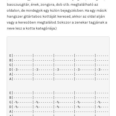
basszusgitár, ének, zongora, dob stb. megtalálható az
oldalon, de mindegyik egy külön bejegyzésben. Ha egy másik
hangszer gitártabos kottáját keresed, akkor az oldal alján
vagy a keresőben megtalálod. Sokszor a zenekar tagjának a
neve lesz a kotta kategóriája.)
E|---------|---------|---------|---------|---------|
B|---------|---------|---------|---------|---------|
G|---------|---------|---------|---------|---------|
D|-3-------|-3-------|-3-------|-3-------|-3-------|
A|---------|---------|---------|---------|---------|
A|---------|---------|---------|---------|---------|
E|---------|---------|---------|---------|---------
B|---------|---------|---------|---------|---------
G|-%-------|-%-------|-%-------|-%-------|-%-------
D|-%-------|-%-------|-%-------|-%-------|-%-------
A|---------|---------|---------|---------|---------