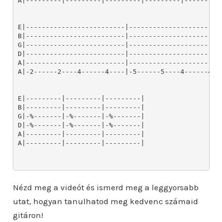
A|---------|---------|---------|---------|---------
E|-------------------------|------------------------
B|-------------------------|------------------------
G|-------------------------|------------------------
D|-------------------------|------------------------
A|-------------------------|------------------------
A|-2------2----4------4----|-5------5----4------4---
E|---------|---------|---------|

B|---------|---------|---------|

G|-%-------|-%-------|-%-------|

D|-%-------|-%-------|-%-------|

A|---------|---------|---------|

A|---------|---------|---------|

Nézd meg a videót és ismerd meg a leggyorsabb
utat, hogyan tanulhatod meg kedvenc számaid
gitáron!