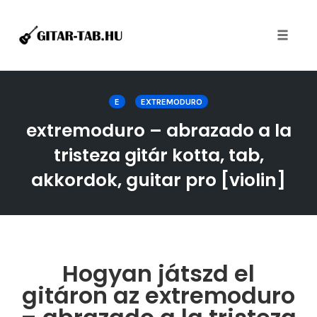
Toggle
naviga
Skip
to
E
EXTREMODURO
content
extremoduro – abrazado a la
tristeza gitár kotta, tab,
akkordok, guitar pro [violin]
Hogyan játszd el
gitáron az extremoduro