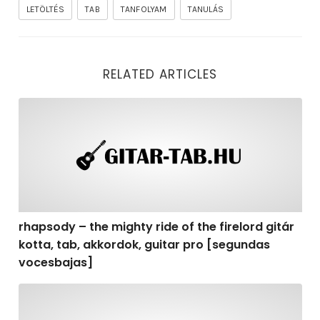
LETÖLTÉS
TAB
TANFOLYAM
TANULÁS
RELATED ARTICLES
rhapsody – the mighty ride of the firelord gitár kotta,
rhapsody – the mighty ride of the firelord gitár
kotta, tab, akkordok, guitar pro [segundas
vocesbajas]
rhapsody – the mighty ride of the firelord gitár kotta,