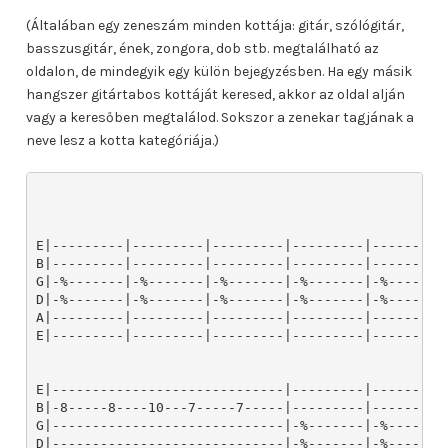
(Általában egy zeneszám minden kottája: gitár, szólógitár,
basszusgitár, ének, zongora, dob stb. megtalálható az
oldalon, de mindegyik egy külön bejegyzésben. Ha egy másik
hangszer gitártabos kottáját keresed, akkor az oldal alján
vagy a keresőben megtalálod. Sokszor a zenekar tagjának a
neve lesz a kotta kategóriája.)
E|---------|---------|---------|---------|---------|
B|---------|---------|---------|---------|---------|
G|-%-------|-%-------|-%-------|-%-------|-%-------|
D|-%-------|-%-------|-%-------|-%-------|-%-------|
A|---------|---------|---------|---------|---------|
E|---------|---------|---------|---------|---------|
E|-----------------------------|---------|---------|
B|-8-----8----10---7-----7-----|---------|---------|
G|-----------------------------|-%-------|-%-------|
D|-----------------------------|-%-------|-%-------|