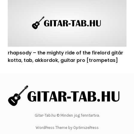
rhapsody – the mighty ride of the firelord gitár kotta, 
rhapsody – the mighty ride of the firelord gitár
kotta, tab, akkordok, guitar pro [trompetas]
Gitar-Tab.hu © Minden jog fenntartva.
WordPress Theme by OptimizePress