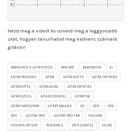
E|---------|---------|---------|---------|---------|
Nézd meg a videót és ismerd meg a leggyorsabb
utat, hogyan tanulhatod meg kedvenc számaid
gitáron!
ABRAZADO A LA TRISTEZA
AKKORD
AKKORDOK
EL
EXTREMODURO
GITÁR
GITÁR KOTTA
GITÁR OKTATÁS
GITÁRKOTTA
GITÁRLECKE
GITÁROKTATÁS
GITÁROZD EL
GITÁROZZAM EL
GITÁRTAB
GITÁRTANFOLYAM
GITÁRTANULÁS
GP
GP3
GP4
GPX
GUITAR PRO
GUITAR PRO TAB
HOGYAN
HOGYAN JÁTSZD
INGYENES
JÁTSSZAM EL
LECKE