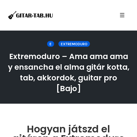
Toggle
naviga
Skip
to
E
EXTREMODURO
content
Extremoduro – Ama ama ama
y ensancha el alma gitár kotta,
tab, akkordok, guitar pro
[Bajo]
Hogyan játszd el