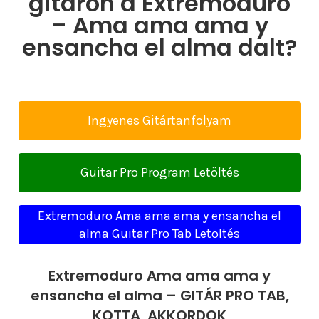
gitáron a Extremoduro
– Ama ama ama y
ensancha el alma dalt?
Ingyenes Gitártanfolyam
Guitar Pro Program Letöltés
Extremoduro Ama ama ama y ensancha el
alma Guitar Pro Tab Letöltés
Extremoduro Ama ama ama y
ensancha el alma – GITÁR PRO TAB,
KOTTA, AKKORDOK