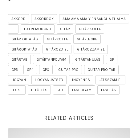
AKKORD
AKKORDOK
AMA AMA AMA Y ENSANCHA EL ALMA
EL
EXTREMODURO
GITÁR
GITÁR KOTTA
GITÁR OKTATÁS
GITÁRKOTTA
GITÁRLECKE
GITÁROKTATÁS
GITÁROZD EL
GITÁROZZAM EL
GITÁRTAB
GITÁRTANFOLYAM
GITÁRTANULÁS
GP
GP3
GP4
GPX
GUITAR PRO
GUITAR PRO TAB
HOGYAN
HOGYAN JÁTSZD
INGYENES
JÁTSSZAM EL
LECKE
LETÖLTÉS
TAB
TANFOLYAM
TANULÁS
RELATED ARTICLES
rhapsody – the mighty ride of the firelord gitár kotta,