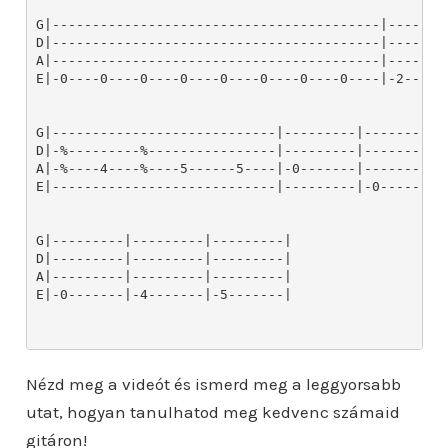
Nézd meg a videót és ismerd meg a leggyorsabb
utat, hogyan tanulhatod meg kedvenc számaid
gitáron!