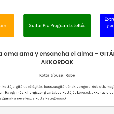
Ext
yam
Guitar Pro Program Letöltés
y e
 ama ama y ensancha el alma – GITÁR
AKKORDOK
Kotta típusa: Robe
ottája: gitár, szólógitár, basszusgitár, ének, zongora, dob stb. meg
n. Ha egy másik hangszer gitártabos kottáját keresed, akkor az olda
gjának a neve lesz a kotta kategóriája.)