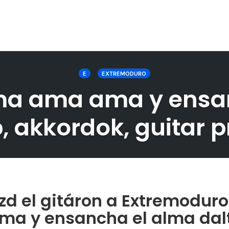
E
EXTREMODURO
a ama ama y ensan
b, akkordok, guitar 
zd el gitáron a Extremodu
ma y ensancha el alma dal