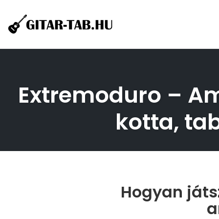
Skip
to
content
Extremoduro – Am
kotta, ta
Hogyan játs
a