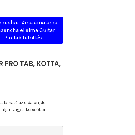
remoduro Ama ama ama
nsancha el alma Guitar
Pro Tab Letöltés
 PRO TAB, KOTTA,
található az oldalon, de
l alján vagy a keresőben