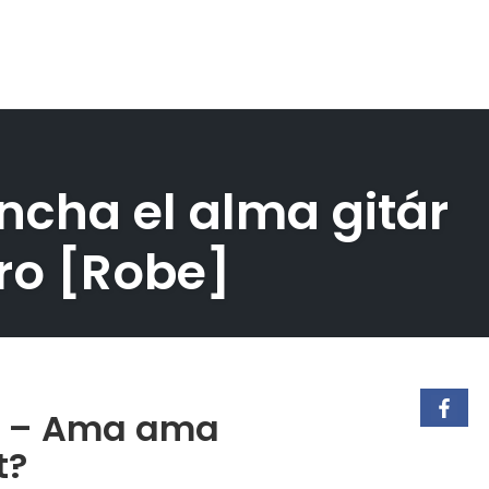
cha el alma gitár
pro [Robe]
ro – Ama ama
t?