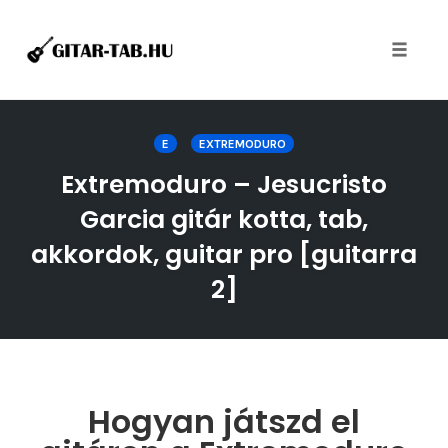
Toggle
naviga
Skip
to
E
EXTREMODURO
content
Extremoduro – Jesucristo
Garcia gitár kotta, tab,
akkordok, guitar pro [guitarra
2]
Hogyan játszd el