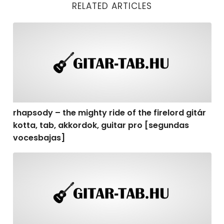
RELATED ARTICLES
rhapsody – the mighty ride of the firelord gitár kotta,
rhapsody – the mighty ride of the firelord gitár
kotta, tab, akkordok, guitar pro [segundas
vocesbajas]
rhapsody – the mighty ride of the firelord gitár kotta,