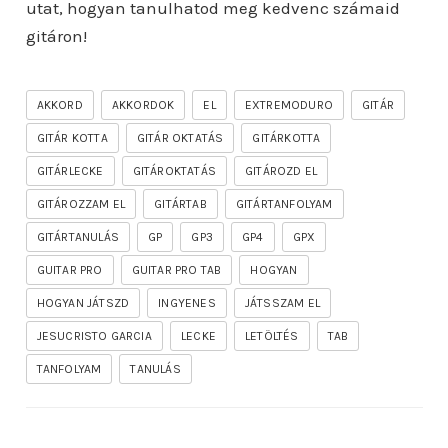
utat, hogyan tanulhatod meg kedvenc számaid
gitáron!
AKKORD
AKKORDOK
EL
EXTREMODURO
GITÁR
GITÁR KOTTA
GITÁR OKTATÁS
GITÁRKOTTA
GITÁRLECKE
GITÁROKTATÁS
GITÁROZD EL
GITÁROZZAM EL
GITÁRTAB
GITÁRTANFOLYAM
GITÁRTANULÁS
GP
GP3
GP4
GPX
GUITAR PRO
GUITAR PRO TAB
HOGYAN
HOGYAN JÁTSZD
INGYENES
JÁTSSZAM EL
JESUCRISTO GARCIA
LECKE
LETÖLTÉS
TAB
TANFOLYAM
TANULÁS