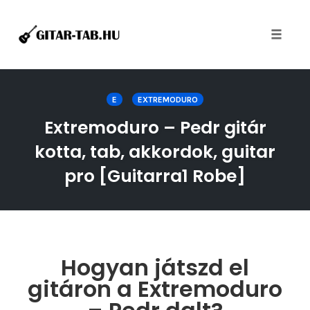
Toggle
naviga
Skip
to
E
EXTREMODURO
content
Extremoduro – Pedr gitár
kotta, tab, akkordok, guitar
pro [Guitarra1 Robe]
Hogyan játszd el
gitáron a Extremoduro