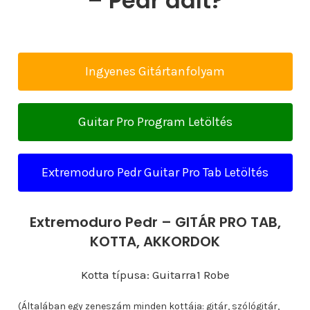
– Pedr dalt?
Ingyenes Gitártanfolyam
Guitar Pro Program Letöltés
Extremoduro Pedr Guitar Pro Tab Letöltés
Extremoduro Pedr – GITÁR PRO TAB,
KOTTA, AKKORDOK
Kotta típusa: Guitarra1 Robe
(Általában egy zeneszám minden kottája: gitár, szólógitár,