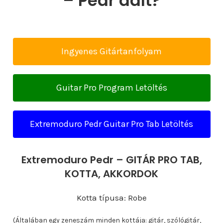
– Pedr dalt?
Ingyenes Gitártanfolyam
Guitar Pro Program Letöltés
Extremoduro Pedr Guitar Pro Tab Letöltés
Extremoduro Pedr – GITÁR PRO TAB,
KOTTA, AKKORDOK
Kotta típusa: Robe
(Általában egy zeneszám minden kottája: gitár, szólógitár,