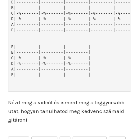
Nézd meg a videót és ismerd meg a leggyorsabb
utat, hogyan tanulhatod meg kedvenc számaid
gitáron!