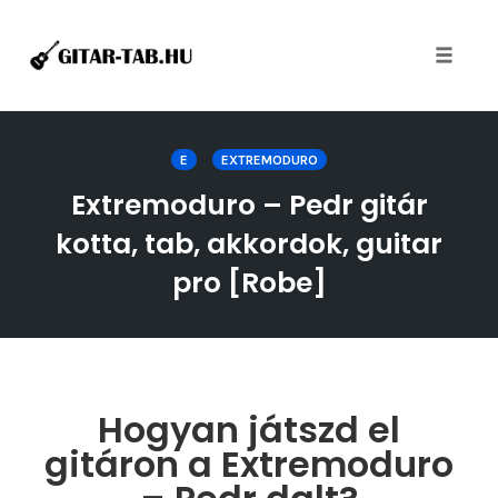
Toggle
naviga
Skip
to
E
EXTREMODURO
content
Extremoduro – Pedr gitár
kotta, tab, akkordok, guitar
pro [Robe]
Hogyan játszd el
gitáron a Extremoduro