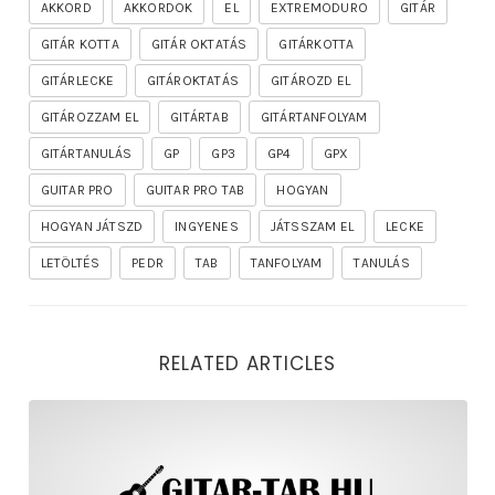
AKKORD
AKKORDOK
EL
EXTREMODURO
GITÁR
GITÁR KOTTA
GITÁR OKTATÁS
GITÁRKOTTA
GITÁRLECKE
GITÁROKTATÁS
GITÁROZD EL
GITÁROZZAM EL
GITÁRTAB
GITÁRTANFOLYAM
GITÁRTANULÁS
GP
GP3
GP4
GPX
GUITAR PRO
GUITAR PRO TAB
HOGYAN
HOGYAN JÁTSZD
INGYENES
JÁTSSZAM EL
LECKE
LETÖLTÉS
PEDR
TAB
TANFOLYAM
TANULÁS
RELATED ARTICLES
rhapsody – the mighty ride of the firelord gitár kotta,