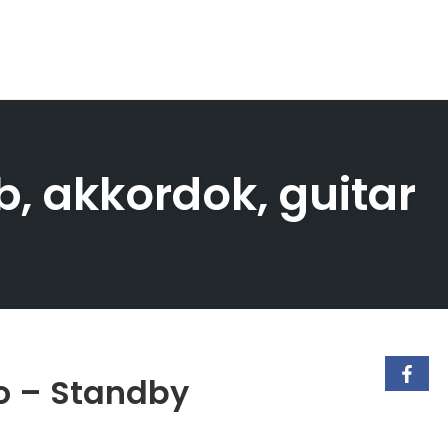
b, akkordok, guitar
o – Standby