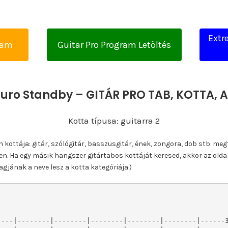
Extr
yam
Guitar Pro Program Letöltés
uro Standby – GITÁR PRO TAB, KOTTA,
Kotta típusa: guitarra 2
ottája: gitár, szólógitár, basszusgitár, ének, zongora, dob stb. meg
n. Ha egy másik hangszer gitártabos kottáját keresed, akkor az olda
gjának a neve lesz a kotta kategóriája.)