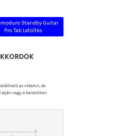
emoduro Standby Guitar
Pro Tab Letöltés
 AKKORDOK
található az oldalon, de
l alján vagy a keresőben