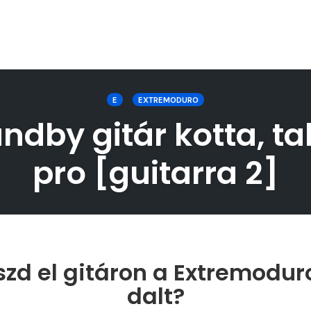
E
EXTREMODURO
dby gitár kotta, ta
pro [guitarra 2]
szd el gitáron a Extremodur
dalt?