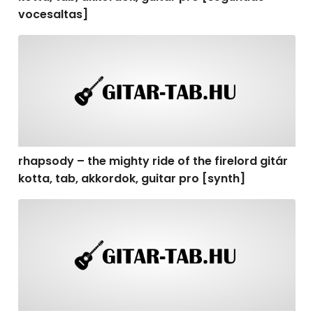
vocesaltas]
rhapsody – the mighty ride of the firelord gitár kotta, t
rhapsody – the mighty ride of the firelord gitár
kotta, tab, akkordok, guitar pro [synth]
rhapsody – the mighty ride of the firelord gitár kotta, 