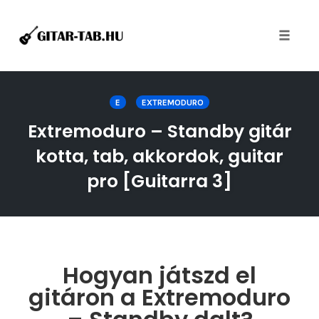
Toggle
naviga
Skip
to
E
EXTREMODURO
content
Extremoduro – Standby gitár
kotta, tab, akkordok, guitar
pro [Guitarra 3]
Hogyan játszd el
gitáron a Extremoduro