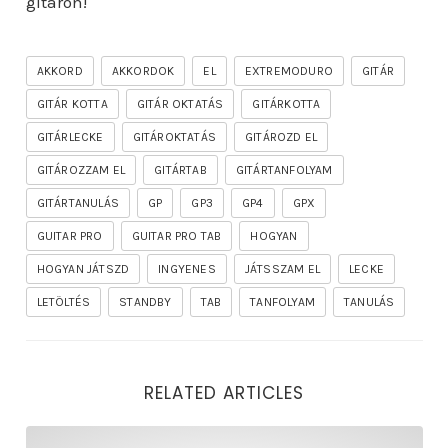
gitáron!
AKKORD
AKKORDOK
EL
EXTREMODURO
GITÁR
GITÁR KOTTA
GITÁR OKTATÁS
GITÁRKOTTA
GITÁRLECKE
GITÁROKTATÁS
GITÁROZD EL
GITÁROZZAM EL
GITÁRTAB
GITÁRTANFOLYAM
GITÁRTANULÁS
GP
GP3
GP4
GPX
GUITAR PRO
GUITAR PRO TAB
HOGYAN
HOGYAN JÁTSZD
INGYENES
JÁTSSZAM EL
LECKE
LETÖLTÉS
STANDBY
TAB
TANFOLYAM
TANULÁS
RELATED ARTICLES
rhapsody – the mighty ride of the firelord gitár kotta,