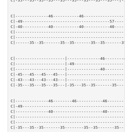
C|-45---45---45---45---|---------------------------
C|-43---43---43---43---|---------------------------
C|-35---35---35---35---|-35---35--35-------35------
C|--------------46--------46-----------46--------|-4
C|-49--------------------------------------------|--
C|--------------40---------------------40--------|--
C|-----------------------------------------------|--
C|-----------------------------------------------|--
C|-35---35--35-------35--------35--35-------35---|-3