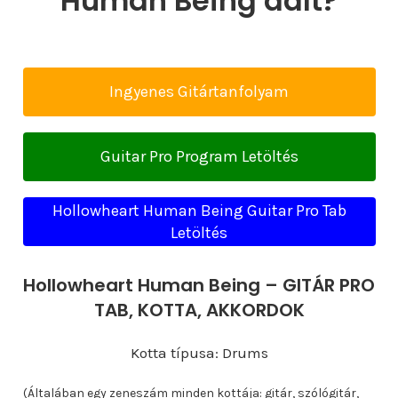
Human Being dalt?
Ingyenes Gitártanfolyam
Guitar Pro Program Letöltés
Hollowheart Human Being Guitar Pro Tab
Letöltés
Hollowheart Human Being – GITÁR PRO
TAB, KOTTA, AKKORDOK
Kotta típusa: Drums
(Általában egy zeneszám minden kottája: gitár, szólógitár,