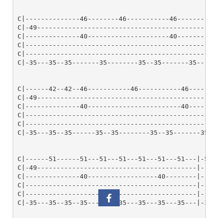
C|--------------46--------46-----------46--------|-4
C|-49--------------------------------------------|--
C|--------------40---------------------40--------|--
C|-----------------------------------------------|--
C|-----------------------------------------------|--
C|-35---35--35-------35--------35--35-------35---|-3
C|------42--42--46-----------46-----------46-------
C|-49----------------------------------------------
C|--------------40------------------------40-------
C|-------------------------------------------------
C|-------------------------------------------------
C|-35---35--35------35--35--------35--35-------35--
C|------51------51---51---51---51---51---51---|-51--
C|-49-----------------------------------------|-----
C|--------------40------------------40--------|-----
C|--------------------------------------------|-----
C|--------------------------------------------|-----
C|-35---35--35--35---35---35---35---35---35---|-35--