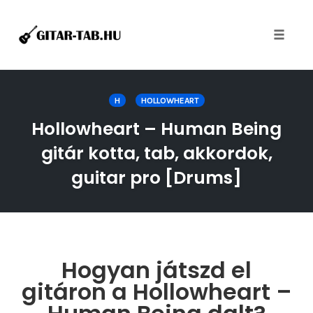
Toggle
naviga
Skip
to
H
HOLLOWHEART
content
Hollowheart – Human Being
gitár kotta, tab, akkordok,
guitar pro [Drums]
Hogyan játszd el
gitáron a Hollowheart –