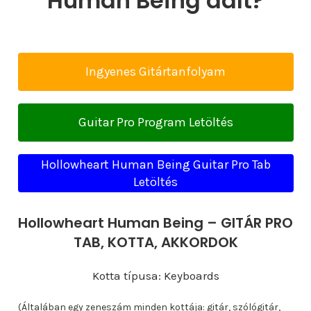
Human Being dalt?
Ingyenes Gitártanfolyam
Guitar Pro Program Letöltés
Hollowheart Human Being Guitar Pro Tab
Letöltés
Hollowheart Human Being – GITÁR PRO
TAB, KOTTA, AKKORDOK
Kotta típusa: Keyboards
(Általában egy zeneszám minden kottája: gitár, szólógitár,