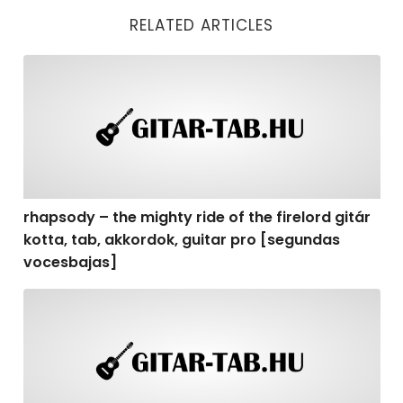
RELATED ARTICLES
rhapsody – the mighty ride of the firelord gitár kotta,
rhapsody – the mighty ride of the firelord gitár
kotta, tab, akkordok, guitar pro [segundas
vocesbajas]
rhapsody – the mighty ride of the firelord gitár kotta,