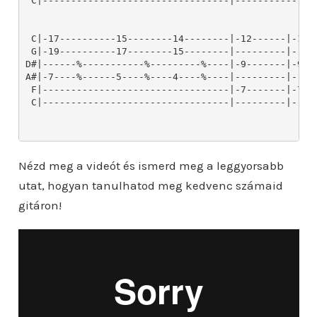
Nézd meg a videót és ismerd meg a leggyorsabb
utat, hogyan tanulhatod meg kedvenc számaid
gitáron!