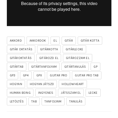
AKKORD
AKKORDOK
EL
GITÁR
GITÁR KOTTA
GITÁR OKTATÁS
GITÁRKOTTA
GITÁRLECKE
GITÁROKTATÁS
GITÁROZD EL
GITÁROZZAM EL
GITÁRTAB
GITÁRTANFOLYAM
GITÁRTANULÁS
GP
GP3
GP4
GPX
GUITAR PRO
GUITAR PRO TAB
HOGYAN
HOGYAN JÁTSZD
HOLLOWHEART
HUMAN BEING
INGYENES
JÁTSSZAM EL
LECKE
LETÖLTÉS
TAB
TANFOLYAM
TANULÁS