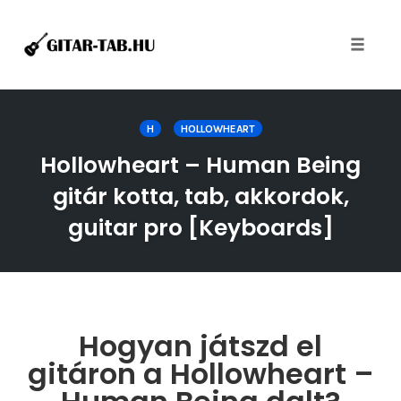
Toggle
naviga
Skip
to
H
HOLLOWHEART
content
Hollowheart – Human Being
gitár kotta, tab, akkordok,
guitar pro [Keyboards]
Hogyan játszd el
gitáron a Hollowheart –