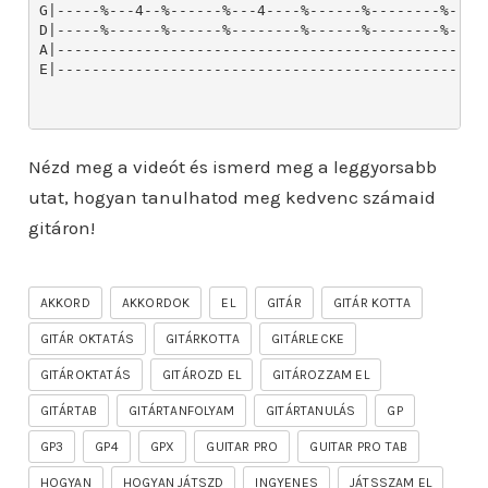
Nézd meg a videót és ismerd meg a leggyorsabb
utat, hogyan tanulhatod meg kedvenc számaid
gitáron!
AKKORD
AKKORDOK
EL
GITÁR
GITÁR KOTTA
GITÁR OKTATÁS
GITÁRKOTTA
GITÁRLECKE
GITÁROKTATÁS
GITÁROZD EL
GITÁROZZAM EL
GITÁRTAB
GITÁRTANFOLYAM
GITÁRTANULÁS
GP
GP3
GP4
GPX
GUITAR PRO
GUITAR PRO TAB
HOGYAN
HOGYAN JÁTSZD
INGYENES
JÁTSSZAM EL