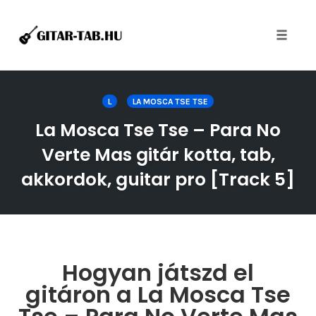
Toggle
naviga
Skip
to
L
LA MOSCA TSE TSE
content
La Mosca Tse Tse – Para No
Verte Mas gitár kotta, tab,
akkordok, guitar pro [Track 5]
Hogyan játszd el
gitáron a La Mosca Tse