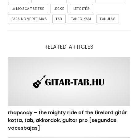
LA MOSCA TSE TSE
LECKE
LETÖLTÉS
PARA NO VERTE MAS
TAB
TANFOLYAM
TANULÁS
RELATED ARTICLES
rhapsody – the mighty ride of the firelord gitár kotta,
rhapsody – the mighty ride of the firelord gitár
kotta, tab, akkordok, guitar pro [segundas
vocesbajas]