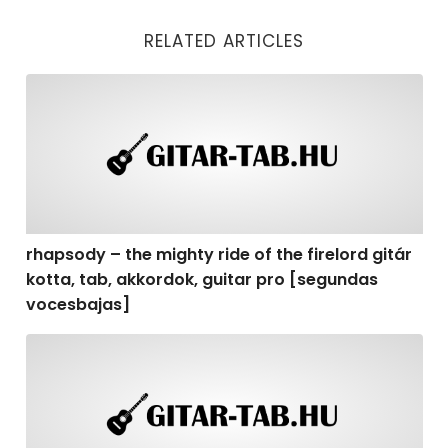
RELATED ARTICLES
rhapsody – the mighty ride of the firelord gitár kotta,
rhapsody – the mighty ride of the firelord gitár
kotta, tab, akkordok, guitar pro [segundas
vocesbajas]
rhapsody – the mighty ride of the firelord gitár kotta,