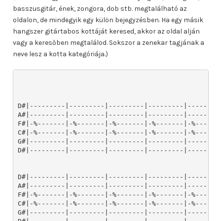
basszusgitár, ének, zongora, dob stb. megtalálható az
oldalon, de mindegyik egy külön bejegyzésben. Ha egy másik
hangszer gitártabos kottáját keresed, akkor az oldal alján
vagy a keresőben megtalálod. Sokszor a zenekar tagjának a
neve lesz a kotta kategóriája.)
D#|---------|---------|---------|---------|---------
A#|---------|---------|---------|---------|---------
F#|-%-------|-%-------|-%-------|-%-------|-%-------
C#|-%-------|-%-------|-%-------|-%-------|-%-------
G#|---------|---------|---------|---------|---------
D#|---------|---------|---------|---------|---------
D#|---------|---------|---------|---------|---------
A#|---------|---------|---------|---------|---------
F#|-%-------|-%-------|-%-------|-%-------|-%-------
C#|-%-------|-%-------|-%-------|-%-------|-%-------
G#|---------|---------|---------|---------|---------