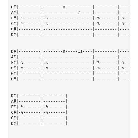
D#|---------|--------6-----------|---------|--------
A#|---------|--------------7-----|---------|--------
F#|-%-------|-%------------------|-%-------|-%------
C#|-%-------|-%------------------|-%-------|-%------
G#|---------|--------------------|---------|--------
D#|---------|--------------------|---------|--------
D#|---------|--------9-----11----|---------|--------
A#|---------|--------------------|---------|--------
F#|-%-------|-%------------------|-%-------|-%------
C#|-%-------|-%------------------|-%-------|-%------
G#|---------|--------------------|---------|--------
D#|---------|--------------------|---------|--------
D#|---------|---------|

A#|---------|---------|

F#|-%-------|-%-------|

C#|-%-------|-%-------|

G#|---------|---------|

D#|---------|---------|
