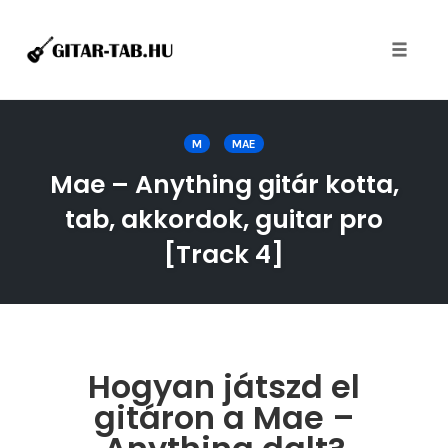
Toggle
naviga
Skip
to
M
MAE
content
Mae – Anything gitár kotta,
tab, akkordok, guitar pro
[Track 4]
Hogyan játszd el
gitáron a Mae –