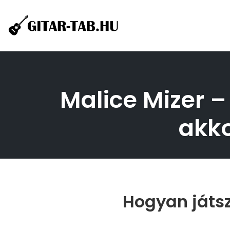
Skip
to
content
Malice Mizer – 
akko
Hogyan játszd