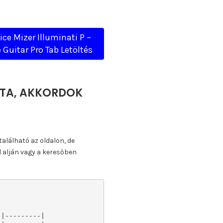
ice Mizer Illuminati P –
 Guitar Pro Tab Letöltés
OTTA, AKKORDOK
található az oldalon, de
l alján vagy a keresőben