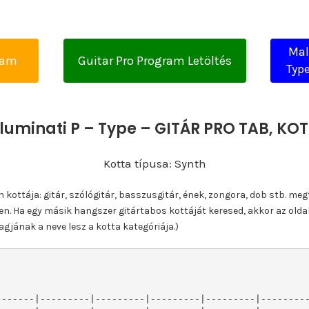
Mal
yam
Guitar Pro Program Letöltés
Type
Illuminati P – Type – GITÁR PRO TAB, K
Kotta típusa: Synth
ottája: gitár, szólógitár, basszusgitár, ének, zongora, dob stb. meg
n. Ha egy másik hangszer gitártabos kottáját keresed, akkor az olda
gjának a neve lesz a kotta kategóriája.)