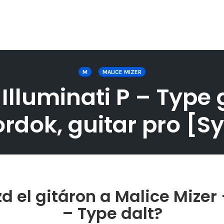
M
MALICE MIZER
Illuminati P – Type g
rdok, guitar pro [S
 el gitáron a Malice Mizer 
– Type dalt?