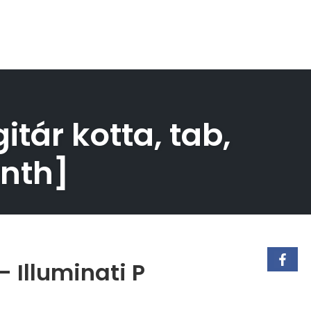
itár kotta, tab,
ynth]
– Illuminati P