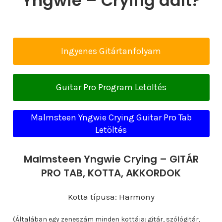
Yngwie – Crying dalt?
Ingyenes Gitártanfolyam
Guitar Pro Program Letöltés
Malmsteen Yngwie Crying Guitar Pro Tab
Letöltés
Malmsteen Yngwie Crying – GITÁR
PRO TAB, KOTTA, AKKORDOK
Kotta típusa: Harmony
(Általában egy zeneszám minden kottája: gitár, szólógitár,