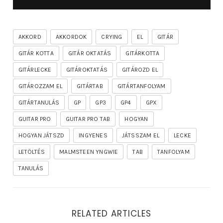
AKKORD
AKKORDOK
CRYING
EL
GITÁR
GITÁR KOTTA
GITÁR OKTATÁS
GITÁRKOTTA
GITÁRLECKE
GITÁROKTATÁS
GITÁROZD EL
GITÁROZZAM EL
GITÁRTAB
GITÁRTANFOLYAM
GITÁRTANULÁS
GP
GP3
GP4
GPX
GUITAR PRO
GUITAR PRO TAB
HOGYAN
HOGYAN JÁTSZD
INGYENES
JÁTSSZAM EL
LECKE
LETÖLTÉS
MALMSTEEN YNGWIE
TAB
TANFOLYAM
TANULÁS
RELATED ARTICLES