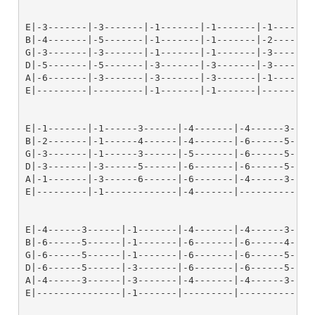
E|-3-------|-3-------|-1-------|-1-------|-1-------|
B|-4-------|-5-------|-1-------|-1-------|-2-------|
G|-3-------|-3-------|-1-------|-1-------|-3-------|
D|-5-------|-5-------|-3-------|-3-------|-3-------|
A|-6-------|-3-------|-3-------|-3-------|-1-------|
E|---------|---------|-1-------|-1-------|---------|
E|-1-------|-1------3------|-4-------|-4------3-----
B|-2-------|-1------4------|-4-------|-6------5-----
G|-3-------|-1------3------|-5-------|-6------5-----
D|-3-------|-3------5------|-6-------|-6------5-----
A|-1-------|-3------6------|-6-------|-4------3-----
E|---------|-1-------------|-4-------|--------------
E|-4------3------|-1-------|-4-------|-4------3-----
B|-6------5------|-1-------|-6-------|-6------4-----
G|-6------5------|-1-------|-6-------|-6------5-----
D|-6------5------|-3-------|-6-------|-6------5-----
A|-4------3------|-3-------|-4-------|-4------3-----
E|---------------|-1-------|---------|--------------