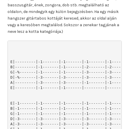
basszusgitár, ének, zongora, dob stb. megtalálható az
oldalon, de mindegyik egy külön bejegyzésben. Ha egy másik
hangszer gitártabos kottáját keresed, akkor az oldal alján
vagy a keresőben megtalálod. Sokszor a zenekar tagjának a
neve lesz a kotta kategóriája.)
E|---------|-1-------|-1-------|-1-------|-1-------|
B|---------|-1-------|-1-------|-2-------|-2-------|
G|-%-------|-1-------|-1-------|-3-------|-3-------|
D|-%-------|-3-------|-3-------|-3-------|-3-------|
A|---------|-3-------|-3-------|-1-------|-1-------|
E|---------|-1-------|-1-------|---------|---------|
E|-1-------|-1-------|-1-------|-1-------|-1-------|
B|-1-------|-1-------|-1-------|-1-------|-1-------|
G|-1-------|-1-------|-1-------|-1-------|-1-------|
D|-3-------|-3-------|-3-------|-3-------|-3-------|
A|-3-------|-3-------|-3-------|-3-------|-3-------|