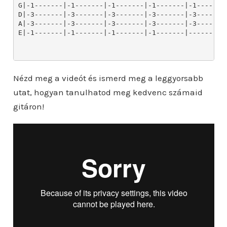
G|-1-------|-1-------|-1-------|-1-------|-1-------|
D|-3-------|-3-------|-3-------|-3-------|-3-------|
A|-3-------|-3-------|-3-------|-3-------|-3-------|
E|-1-------|-1-------|-1-------|-1-------|---------|
Nézd meg a videót és ismerd meg a leggyorsabb
utat, hogyan tanulhatod meg kedvenc számaid
gitáron!