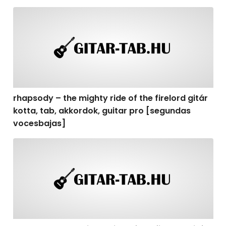
rhapsody – the mighty ride of the firelord gitár kotta,
rhapsody – the mighty ride of the firelord gitár
kotta, tab, akkordok, guitar pro [segundas
vocesbajas]
rhapsody – the mighty ride of the firelord gitár kotta,