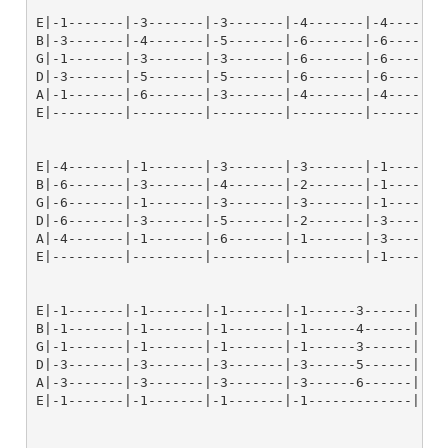
E|-1-------|-3-------|-3-------|-4-------|-4------3-
B|-3-------|-4-------|-5-------|-6-------|-6------4-
G|-1-------|-3-------|-3-------|-6-------|-6------5-
D|-3-------|-5-------|-5-------|-6-------|-6------5-
A|-1-------|-6-------|-3-------|-4-------|-4------3-
E|---------|---------|---------|---------|----------
E|-4-------|-1-------|-3-------|-3-------|-1-------|
B|-6-------|-3-------|-4-------|-2-------|-1-------|
G|-6-------|-1-------|-3-------|-3-------|-1-------|
D|-6-------|-3-------|-5-------|-2-------|-3-------|
A|-4-------|-1-------|-6-------|-1-------|-3-------|
E|---------|---------|---------|---------|-1-------|
E|-1-------|-1-------|-1-------|-1------3------|-4--
B|-1-------|-1-------|-1-------|-1------4------|-4--
G|-1-------|-1-------|-1-------|-1------3------|-5--
D|-3-------|-3-------|-3-------|-3------5------|-6--
A|-3-------|-3-------|-3-------|-3------6------|-6--
E|-1-------|-1-------|-1-------|-1-------------|-4--