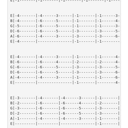
E|-1-------|-1-------|-1-------|-1-------|-1-------|
E|-4-------|-4------3------|-1-------|-1------3-----
B|-4-------|-6------5------|-1-------|-1------4-----
G|-5-------|-6------5------|-1-------|-1------3-----
D|-6-------|-6------5------|-3-------|-3------5-----
A|-6-------|-4------3------|-3-------|-3------6-----
E|-4-------|---------------|-1-------|-1------------
E|-4-------|-4------3------|-1-------|-1------4-----
B|-6-------|-6------4------|-2-------|-2------4-----
G|-6-------|-6------5------|-3-------|-3------5-----
D|-6-------|-6------5------|-3-------|-3------6-----
A|-4-------|-4------3------|-1-------|-1------6-----
E|---------|---------------|-1-------|--------4-----
E|-3-------|-4-------|-4------3------|-1-------|-1--
B|-2-------|-6-------|-6------4------|-2-------|-2--
G|-3-------|-6-------|-6------5------|-3-------|-3--
D|-2-------|-6-------|-6------5------|-3-------|-3--
A|-1-------|-4-------|-4------3------|-1-------|-1--
E|---------|---------|---------------|-1-------|----