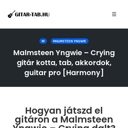
Toggle
naviga
Skip
to
M
MALMSTEEN YNGWIE
content
Malmsteen Yngwie – Crying
gitár kotta, tab, akkordok,
guitar pro [Harmony]
Hogyan játszd el
gitáron a Malmsteen