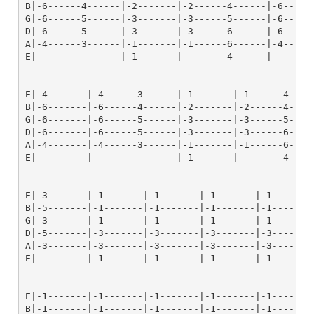
B|-6------4------|-2-------|-2------4------|-6------
G|-6------5------|-3-------|-3------5------|-6------
D|-6------5------|-3-------|-3------6------|-6------
A|-4------3------|-1-------|-1------6------|-4------
E|---------------|-1-------|--------4------|--------
E|-4-------|-4------3------|-1-------|-1------4-----
B|-6-------|-6------4------|-2-------|-2------4-----
G|-6-------|-6------5------|-3-------|-3------5-----
D|-6-------|-6------5------|-3-------|-3------6-----
A|-4-------|-4------3------|-1-------|-1------6-----
E|---------|---------------|-1-------|--------4-----
E|-3-------|-1-------|-1-------|-1-------|-1-------|
B|-5-------|-1-------|-1-------|-1-------|-1-------|
G|-3-------|-1-------|-1-------|-1-------|-1-------|
D|-5-------|-3-------|-3-------|-3-------|-3-------|
A|-3-------|-3-------|-3-------|-3-------|-3-------|
E|---------|-1-------|-1-------|-1-------|-1-------|
E|-1-------|-1-------|-1-------|-1-------|-1-------|
B|-1-------|-1-------|-1-------|-1-------|-1-------|