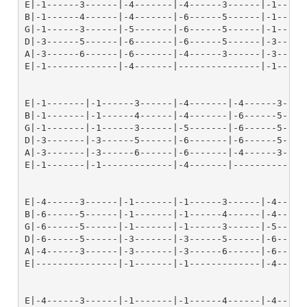
E|-1------3------|-4-------|-4------3------|-1------
B|-1------4------|-4-------|-6------5------|-1------
G|-1------3------|-5-------|-6------5------|-1------
D|-3------5------|-6-------|-6------5------|-3------
A|-3------6------|-6-------|-4------3------|-3------
E|-1-------------|-4-------|---------------|-1------
E|-1-------|-1------3------|-4-------|-4------3-----
B|-1-------|-1------4------|-4-------|-6------5-----
G|-1-------|-1------3------|-5-------|-6------5-----
D|-3-------|-3------5------|-6-------|-6------5-----
A|-3-------|-3------6------|-6-------|-4------3-----
E|-1-------|-1-------------|-4-------|--------------
E|-4------3------|-1-------|-1------3------|-4------
B|-6------5------|-1-------|-1------4------|-4------
G|-6------5------|-1-------|-1------3------|-5------
D|-6------5------|-3-------|-3------5------|-6------
A|-4------3------|-3-------|-3------6------|-6------
E|---------------|-1-------|-1-------------|-4------
E|-4------3------|-1-------|-1------4------|-4------