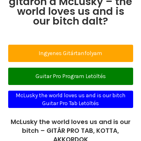
gitáron a McLusky – the
world loves us and is
our bitch dalt?
Ingyenes Gitártanfolyam
Guitar Pro Program Letöltés
McLusky the world loves us and is our bitch
Guitar Pro Tab Letöltés
McLusky the world loves us and is our
bitch – GITÁR PRO TAB, KOTTA,
AKKORDOK