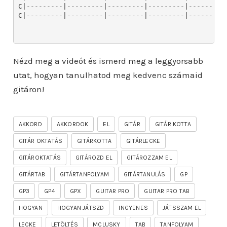
Nézd meg a videót és ismerd meg a leggyorsabb
utat, hogyan tanulhatod meg kedvenc számaid
gitáron!
AKKORD
AKKORDOK
EL
GITÁR
GITÁR KOTTA
GITÁR OKTATÁS
GITÁRKOTTA
GITÁRLECKE
GITÁROKTATÁS
GITÁROZD EL
GITÁROZZAM EL
GITÁRTAB
GITÁRTANFOLYAM
GITÁRTANULÁS
GP
GP3
GP4
GPX
GUITAR PRO
GUITAR PRO TAB
HOGYAN
HOGYAN JÁTSZD
INGYENES
JÁTSSZAM EL
LECKE
LETÖLTÉS
MCLUSKY
TAB
TANFOLYAM