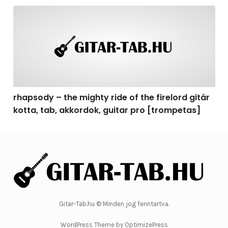
rhapsody – the mighty ride of the firelord gitár kotta, 
rhapsody – the mighty ride of the firelord gitár
kotta, tab, akkordok, guitar pro [trompetas]
Gitar-Tab.hu © Minden jog fenntartva.
WordPress Theme by OptimizePress