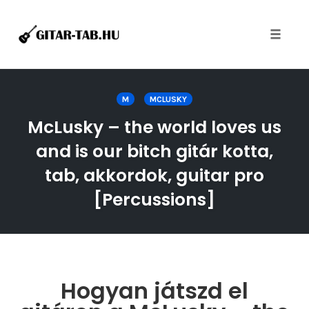
Toggle
naviga
Skip
to
M
MCLUSKY
content
McLusky – the world loves us
and is our bitch gitár kotta,
tab, akkordok, guitar pro
[Percussions]
Hogyan játszd el