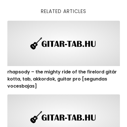
RELATED ARTICLES
rhapsody – the mighty ride of the firelord gitár kotta,
rhapsody – the mighty ride of the firelord gitár
kotta, tab, akkordok, guitar pro [segundas
vocesbajas]
rhapsody – the mighty ride of the firelord gitár kotta,