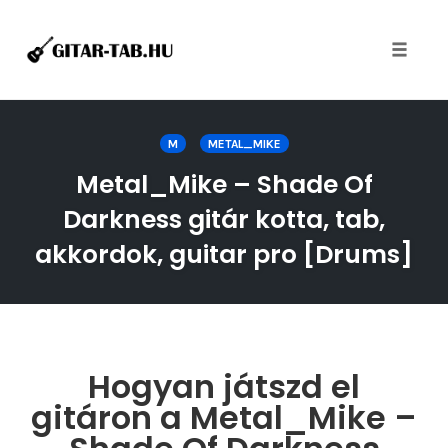
Toggle
naviga
Skip
to
M
METAL_MIKE
content
Metal_Mike – Shade Of
Darkness gitár kotta, tab,
akkordok, guitar pro [Drums]
Hogyan játszd el
gitáron a Metal_Mike –