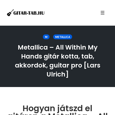
Toggle
naviga
Skip
to
M
METALLICA
content
Metallica – All Within My
Hands gitár kotta, tab,
akkordok, guitar pro [Lars
Ulrich]
Hogyan játszd el