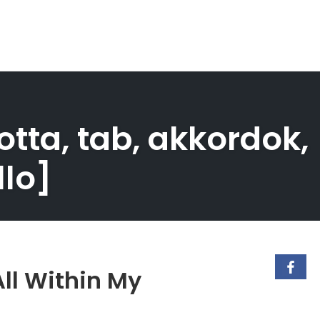
otta, tab, akkordok,
llo]
All Within My