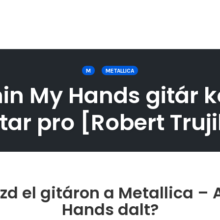
M
METALLICA
hin My Hands gitár k
tar pro [Robert Truji
d el gitáron a Metallica – 
Hands dalt?