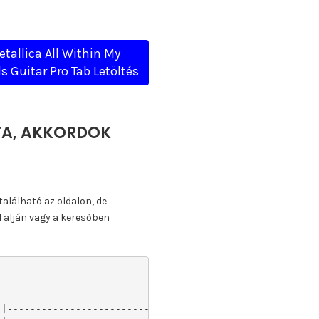
etallica All Within My
 Guitar Pro Tab Letöltés
TTA, AKKORDOK
található az oldalon, de
l alján vagy a keresőben