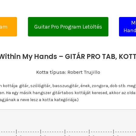
M
yam
Guitar Pro Program Letöltés
Hands
l Within My Hands – GITÁR PRO TAB, KO
Kotta típusa: Robert Trujillo
ottája: gitár, szólógitár, basszusgitár, ének, zongora, dob stb. meg
n. Ha egy másik hangszer gitártabos kottáját keresed, akkor az olda
gjának a neve lesz a kotta kategóriája.)