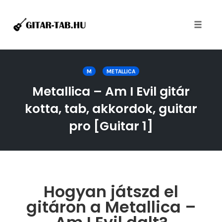
Toggle
naviga
Skip
to
M
METALLICA
content
Metallica – Am I Evil gitár
kotta, tab, akkordok, guitar
pro [Guitar 1]
Hogyan játszd el
gitáron a Metallica –