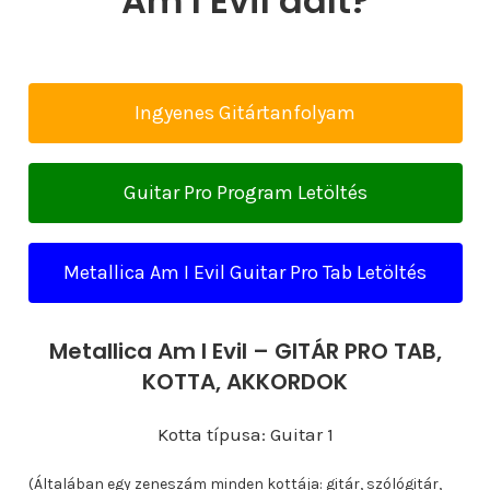
Am I Evil dalt?
Ingyenes Gitártanfolyam
Guitar Pro Program Letöltés
Metallica Am I Evil Guitar Pro Tab Letöltés
Metallica Am I Evil – GITÁR PRO TAB,
KOTTA, AKKORDOK
Kotta típusa: Guitar 1
(Általában egy zeneszám minden kottája: gitár, szólógitár,