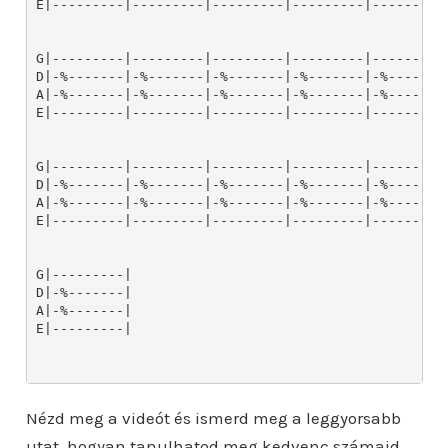
E|---------|---------|---------|---------|---------|
G|---------|---------|---------|---------|---------|
D|-%-------|-%-------|-%-------|-%-------|-%-------|
A|-%-------|-%-------|-%-------|-%-------|-%-------|
E|---------|---------|---------|---------|---------|
G|---------|---------|---------|---------|---------|
D|-%-------|-%-------|-%-------|-%-------|-%-------|
A|-%-------|-%-------|-%-------|-%-------|-%-------|
E|---------|---------|---------|---------|---------|
G|---------|

D|-%-------|

A|-%-------|

E|---------|

Nézd meg a videót és ismerd meg a leggyorsabb
utat, hogyan tanulhatod meg kedvenc számaid