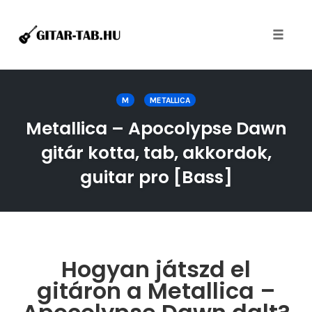
Toggle
naviga
Skip
to
M
METALLICA
content
Metallica – Apocolypse Dawn
gitár kotta, tab, akkordok,
guitar pro [Bass]
Hogyan játszd el
gitáron a Metallica –