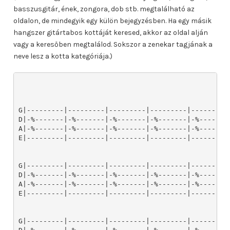
basszusgitár, ének, zongora, dob stb. megtalálható az
oldalon, de mindegyik egy külön bejegyzésben. Ha egy másik
hangszer gitártabos kottáját keresed, akkor az oldal alján
vagy a keresőben megtalálod. Sokszor a zenekar tagjának a
neve lesz a kotta kategóriája.)
G|---------|---------|---------|---------|---------|
D|-%-------|-%-------|-%-------|-%-------|-%-------|
A|-%-------|-%-------|-%-------|-%-------|-%-------|
E|---------|---------|---------|---------|---------|
G|---------|---------|---------|---------|---------|
D|-%-------|-%-------|-%-------|-%-------|-%-------|
A|-%-------|-%-------|-%-------|-%-------|-%-------|
E|---------|---------|---------|---------|---------|
G|---------|---------|---------|---------|---------|