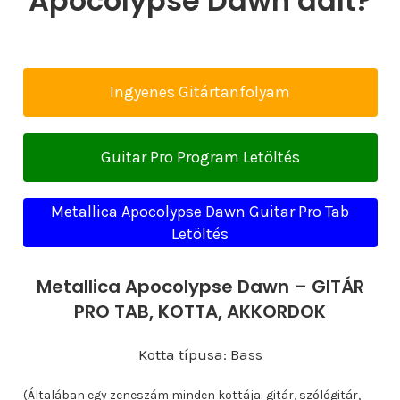
Apocolypse Dawn dalt?
Ingyenes Gitártanfolyam
Guitar Pro Program Letöltés
Metallica Apocolypse Dawn Guitar Pro Tab
Letöltés
Metallica Apocolypse Dawn – GITÁR
PRO TAB, KOTTA, AKKORDOK
Kotta típusa: Bass
(Általában egy zeneszám minden kottája: gitár, szólógitár,