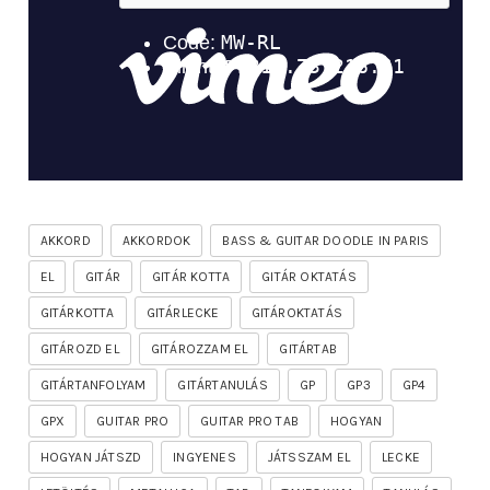
AKKORD
AKKORDOK
BASS & GUITAR DOODLE IN PARIS
EL
GITÁR
GITÁR KOTTA
GITÁR OKTATÁS
GITÁRKOTTA
GITÁRLECKE
GITÁROKTATÁS
GITÁROZD EL
GITÁROZZAM EL
GITÁRTAB
GITÁRTANFOLYAM
GITÁRTANULÁS
GP
GP3
GP4
GPX
GUITAR PRO
GUITAR PRO TAB
HOGYAN
HOGYAN JÁTSZD
INGYENES
JÁTSSZAM EL
LECKE