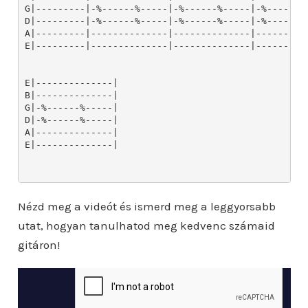
Nézd meg a videót és ismerd meg a leggyorsabb
utat, hogyan tanulhatod meg kedvenc számaid
gitáron!