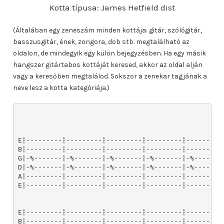
Kotta típusa: James Hetfield dist
(Általában egy zeneszám minden kottája: gitár, szólógitár,
basszusgitár, ének, zongora, dob stb. megtalálható az
oldalon, de mindegyik egy külön bejegyzésben. Ha egy másik
hangszer gitártabos kottáját keresed, akkor az oldal alján
vagy a keresőben megtalálod. Sokszor a zenekar tagjának a
neve lesz a kotta kategóriája.)
        


E|---------|---------|---------|---------|---------|---------|---------|---------|---------|
B|---------|---------|---------|---------|---------|---------|---------|---------|---------|
G|-%-------|-%-------|-%-------|-%-------|-%-------|-%-------|-%-------|-%-------|-%-------|
D|-%-------|-%-------|-%-------|-%-------|-%-------|-%-------|-%-------|-%-------|-%-------|
A|---------|---------|---------|---------|---------|---------|---------|---------|---------|
E|---------|---------|---------|---------|---------|---------|---------|---------|---------|


E|---------|---------|---------|---------|---------|---------|---------|---------|---------|
B|---------|---------|---------|---------|---------|---------|---------|---------|---------|
G|-%-------|-%-------|-%-------|-%-------|-%-------|-%-------|-%-------|-%-------|-%-------|
D|-%-------|-%-------|-%-------|-%-------|-%-------|-%-------|-%-------|-%-------|-%-------|
A|---------|---------|---------|---------|---------|---------|---------|---------|---------|
E|---------|---------|---------|---------|---------|---------|---------|---------|---------|


E|---------|---------|---------|---------|---------|---------|---------|---------|---------|
B|---------|---------|---------|---------|---------|---------|---------|---------|---------|
G|-%-------|-%-------|-%-------|-%-------|-%-------|-%-------|-%-------|-%-------|-%-------|
D|-%-------|-%-------|-%-------|-%-------|-%-------|-%-------|-%-------|-%-------|-%-------|
A|---------|---------|---------|---------|---------|---------|---------|---------|---------|
E|---------|---------|---------|---------|---------|---------|---------|---------|---------|


E|---------|---------|---------|---------|---------|---------|--------------|--------------|
B|---------|---------|---------|---------|---------|---------|--------------|--------------|
G|-%-------|-%-------|-%-------|-%-------|-%-------|-%-------|-%------%-----|-%------%-----|
D|-%-------|-%-------|-%-------|-%-------|-%-------|-%-------|-%------%-----|-%------%-----|
A|---------|---------|---------|---------|---------|---------|--------------|--------------|
E|---------|---------|---------|---------|---------|---------|--------------|--------------|


E|--------------|--------------|--------------|--------------|------------|--------------|
B|--------------|--------------|--------------|--------------|------------|--------------|
G|-%------%-----|-%------%-----|-%------%-----|-%------%-----|-%-----%----|-%------%-----|
D|-%------%-----|-%------%-----|-%------%-----|-%------%-----|-%-----%----|-%------%-----|
A|--------------|--------------|--------------|--------------|------------|--------------|
E|--------------|--------------|--------------|--------------|------------|--------------|


E|--------------|--------------|--------------|--------------|--------------|--------------|
B|--------------|--------------|--------------|--------------|--------------|--------------|
G|-%------%-----|-%------%-----|-%------%-----|-%------%-----|-%------%-----|-%------%-----|
D|-%------%-----|-%------%-----|-%------%-----|-%------%-----|-%------%-----|-%------%-----|
A|--------------|--------------|--------------|--------------|--------------|--------------|
E|--------------|--------------|--------------|--------------|--------------|--------------|


E|--------------|--------------|--------------|--------------|--------------|--------------|
B|--------------|--------------|--------------|--------------|--------------|--------------|
G|-%------%-----|-%------%-----|-%------%-----|-%------%-----|-%------%-----|-%------%-----|
D|-%------%-----|-%------%-----|-%------%-----|-%------%-----|-%------%-----|-%------%-----|
A|--------------|--------------|--------------|--------------|--------------|--------------|
E|--------------|--------------|--------------|--------------|--------------|--------------|


E|--------------|--------------|--------------|--------------|--------------|--------------|
B|--------------|--------------|--------------|--------------|--------------|--------------|
G|-%------%-----|-%------%-----|-%------%-----|-%------%-----|-%------%-----|-%------%-----|
D|-%------%-----|-%------%-----|-%------%-----|-%------%-----|-%------%-----|-%------%-----|
A|--------------|--------------|--------------|--------------|--------------|--------------|
E|--------------|--------------|--------------|--------------|--------------|--------------|


E|--------------|--------------|--------------|--------------|--------------|--------------|
B|--------------|--------------|--------------|--------------|--------------|--------------|
G|-%------%-----|-%------%-----|-%------%-----|-%------%-----|-%------%-----|-%------%-----|
D|-%------%-----|-%------%-----|-%------%-----|-%------%-----|-%------%-----|-%------%-----|
A|--------------|--------------|--------------|--------------|--------------|--------------|
E|--------------|--------------|--------------|--------------|--------------|--------------|


E|--------------|--------------|--------------|--------------|--------------|--------------|
B|--------------|--------------|--------------|--------------|--------------|--------------|
G|-%------%-----|-%------%-----|-%------%-----|-%------%-----|-%------%-----|-%------%-----|
D|-%------%-----|-%------%-----|-%------%-----|-%------%-----|-%------%-----|-%------%-----|
A|--------------|--------------|--------------|--------------|--------------|--------------|
E|--------------|--------------|--------------|--------------|--------------|--------------|


E|--------------|--------------|--------------|--------------|--------------|--------------|
B|--------------|--------------|--------------|--------------|--------------|--------------|
G|-%------%-----|-%------%-----|-%------%-----|-%------%-----|-%------%-----|-%------%-----|
D|-%------%-----|-%------%-----|-%------%-----|-%------%-----|-%------%-----|-%------%-----|
A|--------------|--------------|--------------|--------------|--------------|--------------|
E|--------------|--------------|--------------|--------------|--------------|--------------|


E|--------------|--------------|--------------|--------------|--------------|--------------|
B|--------------|--------------|--------------|--------------|--------------|--------------|
G|-%------%-----|-%------%-----|-%------%-----|-%------%-----|-%------%-----|-%------%-----|
D|-%------%-----|-%------%-----|-%------%-----|-%------%-----|-%------%-----|-%------%-----|
A|--------------|--------------|--------------|--------------|--------------|--------------|
E|--------------|--------------|--------------|--------------|--------------|--------------|


E|--------------|--------------|--------------|--------------|--------------|------------|
B|--------------|--------------|--------------|--------------|--------------|------------|
G|-%------%-----|-%------%-----|-%------%-----|-%------%-----|-%------%-----|-%-----%----|
D|-%------%-----|-%------%-----|-%------%-----|-%------%-----|-%------%-----|-%-----%----|
A|--------------|--------------|--------------|--------------|--------------|------------|
E|--------------|--------------|--------------|--------------|--------------|------------|


E|--------------|--------------|--------------|--------------|--------------|--------------|
B|--------------|--------------|--------------|--------------|--------------|--------------|
G|-%------%-----|-%------%-----|-%------%-----|-%------%-----|-%------%-----|-%------%-----|
D|-%------%-----|-%------%-----|-%------%-----|-%------%-----|-%------%-----|-%------%-----|
A|--------------|--------------|--------------|--------------|--------------|--------------|
E|--------------|--------------|--------------|--------------|--------------|--------------|


E|--------------|--------------|--------------|--------------|--------------|--------------|
B|--------------|--------------|--------------|--------------|--------------|--------------|
G|-%------%-----|-%------%-----|-%------%-----|-%------%-----|-%------%-----|-%------%-----|
D|-%------%-----|-%------%-----|-%------%-----|-%------%-----|-%------%-----|-%------%-----|
A|--------------|--------------|--------------|--------------|--------------|--------------|
E|--------------|--------------|--------------|--------------|--------------|--------------|


E|--------------|--------------|--------------|------------|--------------|--------------|
B|--------------|--------------|--------------|------------|--------------|--------------|
G|-%------%-----|-%------%-----|-%------%-----|-%-----%----|-%------%-----|-%------%-----|
D|-%------%-----|-%------%-----|-%------%-----|-%-----%----|-%------%-----|-%------%-----|
A|--------------|--------------|--------------|------------|--------------|--------------|
E|--------------|--------------|--------------|------------|--------------|--------------|


E|--------------|--------------|--------------|--------------|--------------|--------------|
B|--------------|--------------|--------------|--------------|--------------|--------------|
G|-%------%-----|-%------%-----|-%------%-----|-%------%-----|-%------%-----|-%------%-----|
D|-%------%-----|-%------%-----|-%------%-----|-%------%-----|-%------%-----|-%------%-----|
A|--------------|--------------|--------------|--------------|--------------|--------------|
E|--------------|--------------|--------------|--------------|--------------|--------------|


E|--------------|--------------|--------------|--------------|--------------|--------------|
B|--------------|--------------|--------------|--------------|--------------|--------------|
G|-%------%-----|-%------%-----|-%------%-----|-%------%-----|-%------%-----|-%------%-----|
D|-%------%-----|-%------%-----|-%------%-----|-%------%-----|-%------%-----|-%------%-----|
A|--------------|--------------|--------------|--------------|--------------|--------------|
E|--------------|--------------|--------