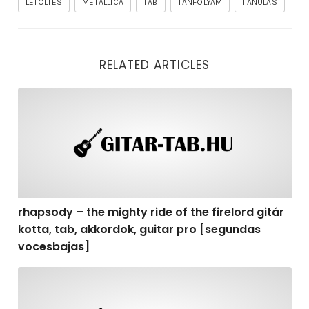
LETÖLTÉS
METALLICA
TAB
TANFOLYAM
TANULÁS
RELATED ARTICLES
rhapsody – the mighty ride of the firelord gitár kotta,
rhapsody – the mighty ride of the firelord gitár
kotta, tab, akkordok, guitar pro [segundas
vocesbajas]
rhapsody – the mighty ride of the firelord gitár kotta,