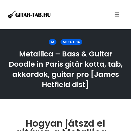
Toggle
naviga
Skip
to
M
METALLICA
content
Metallica – Bass & Guitar
Doodle in Paris gitár kotta, tab,
akkordok, guitar pro [James
Hetfield dist]
Hogyan játszd el