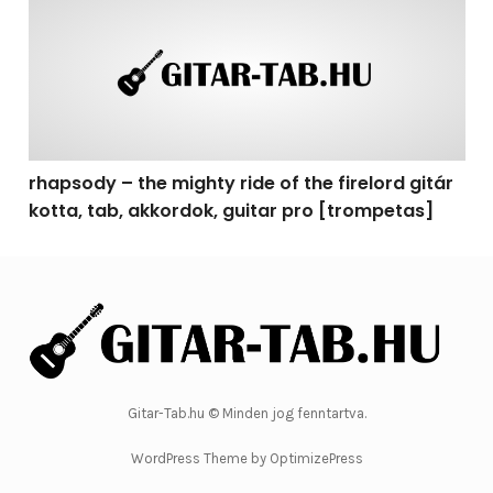
rhapsody – the mighty ride of the firelord gitár
kotta, tab, akkordok, guitar pro [trompetas]
Gitar-Tab.hu © Minden jog fenntartva.
WordPress Theme by OptimizePress