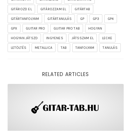
GITÁROZD EL
GITÁROZZAM EL
GITÁRTAB
GITÁRTANFOLYAM
GITÁRTANULÁS
GP
GP3
GP4
GPX
GUITAR PRO
GUITAR PRO TAB
HOGYAN
HOGYAN JÁTSZD
INGYENES
JÁTSSZAM EL
LECKE
LETÖLTÉS
METALLICA
TAB
TANFOLYAM
TANULÁS
RELATED ARTICLES
rhapsody – the mighty ride of the firelord gitár kotta,