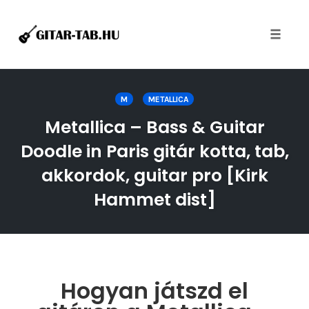
Toggle
naviga
Skip
to
M
METALLICA
content
Metallica – Bass & Guitar
Doodle in Paris gitár kotta, tab,
akkordok, guitar pro [Kirk
Hammet dist]
Hogyan játszd el