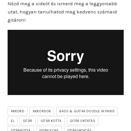
Nézd meg a videót és ismerd meg a leggyorsabb
utat, hogyan tanulhatod meg kedvenc számaid
gitáron!
AKKORD
AKKORDOK
BASS & GUITAR DOODLE IN PARIS
EL
GITÁR
GITÁR KOTTA
GITÁR OKTATÁS
GITÁRKOTTA
GITÁRLECKE
GITÁROKTATÁS