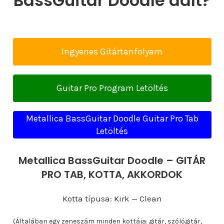
BassGuitar Doodle dalt?
Ingyenes Gitártanfolyam
Guitar Pro Program Letöltés
Metallica BassGuitar Doodle Guitar Pro Tab
Letöltés
Metallica BassGuitar Doodle – GITÁR
PRO TAB, KOTTA, AKKORDOK
Kotta típusa: Kirk — Clean
(Általában egy zeneszám minden kottája: gitár, szólógitár,