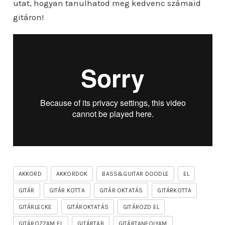
utat, hogyan tanulhatod meg kedvenc számaid
gitáron!
AKKORD
AKKORDOK
BASS&GUITAR DOODLE
EL
GITÁR
GITÁR KOTTA
GITÁR OKTATÁS
GITÁRKOTTA
GITÁRLECKE
GITÁROKTATÁS
GITÁROZD EL
GITÁROZZAM EL
GITÁRTAB
GITÁRTANFOLYAM