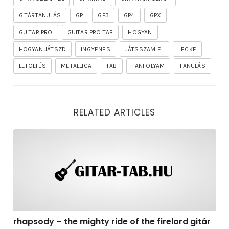
GITÁRTANULÁS
GP
GP3
GP4
GPX
GUITAR PRO
GUITAR PRO TAB
HOGYAN
HOGYAN JÁTSZD
INGYENES
JÁTSSZAM EL
LECKE
LETÖLTÉS
METALLICA
TAB
TANFOLYAM
TANULÁS
RELATED ARTICLES
rhapsody – the mighty ride of the firelord gitár kotta,
rhapsody – the mighty ride of the firelord gitár