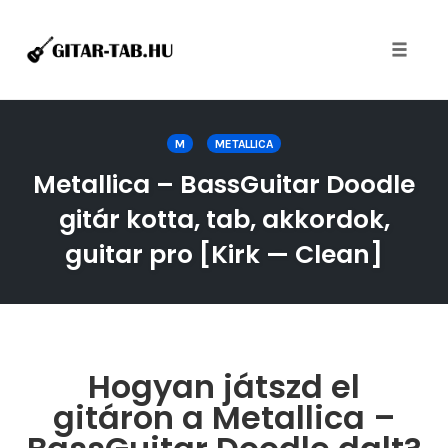
Toggle
naviga
Skip
to
M
METALLICA
content
Metallica – BassGuitar Doodle
gitár kotta, tab, akkordok,
guitar pro [Kirk — Clean]
Hogyan játszd el
gitáron a Metallica –