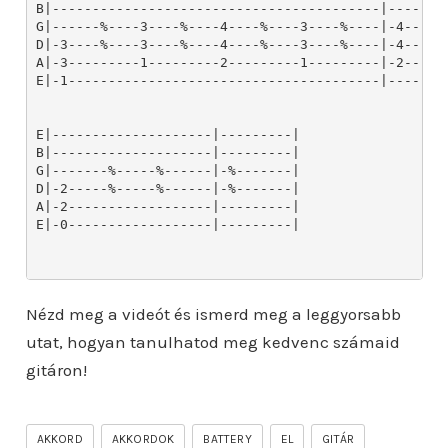
Nézd meg a videót és ismerd meg a leggyorsabb
utat, hogyan tanulhatod meg kedvenc számaid
gitáron!
AKKORD
AKKORDOK
BATTERY
EL
GITÁR