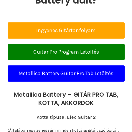
Battery dalt?
Ingyenes Gitártanfolyam
Guitar Pro Program Letöltés
Metallica Battery Guitar Pro Tab Letöltés
Metallica Battery – GITÁR PRO TAB,
KOTTA, AKKORDOK
Kotta típusa: Elec Guitar 2
(Általában egy zeneszám minden kottája: gitár, szólógitár,