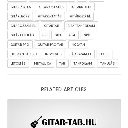
GITÁR KOTTA
GITÁR OKTATÁS
GITÁRKOTTA
GITÁRLECKE
GITÁROKTATÁS
GITÁROZD EL
GITÁROZZAM EL
GITÁRTAB
GITÁRTANFOLYAM
GITÁRTANULÁS
GP
GP3
GP4
GPX
GUITAR PRO
GUITAR PRO TAB
HOGYAN
HOGYAN JÁTSZD
INGYENES
JÁTSSZAM EL
LECKE
LETÖLTÉS
METALLICA
TAB
TANFOLYAM
TANULÁS
RELATED ARTICLES
rhapsody – the mighty ride of the firelord gitár kotta,