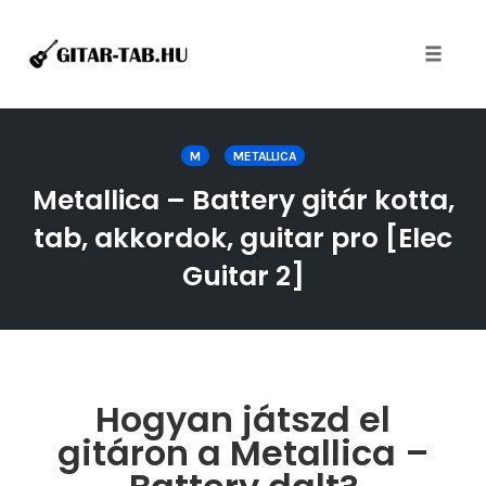
Toggle
naviga
Skip
to
M
METALLICA
content
Metallica – Battery gitár kotta,
tab, akkordok, guitar pro [Elec
Guitar 2]
Hogyan játszd el
gitáron a Metallica –