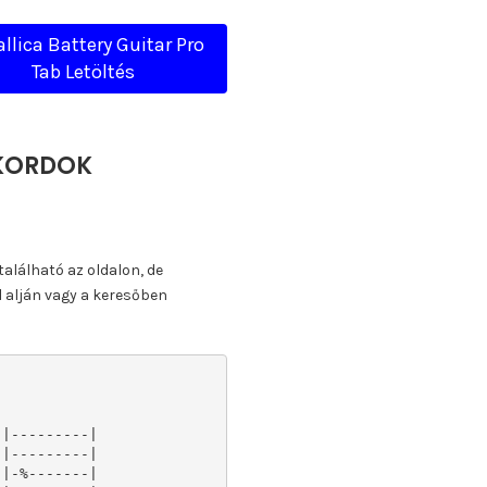
llica Battery Guitar Pro
Tab Letöltés
KKORDOK
található az oldalon, de
l alján vagy a keresőben