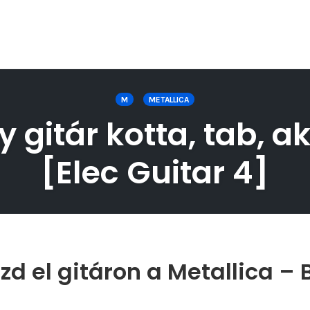
M
METALLICA
y gitár kotta, tab, a
[Elec Guitar 4]
d el gitáron a Metallica – 