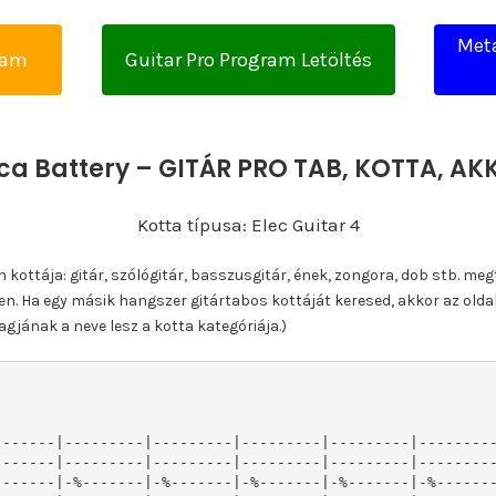
Meta
yam
Guitar Pro Program Letöltés
ica Battery – GITÁR PRO TAB, KOTTA, A
Kotta típusa: Elec Guitar 4
ottája: gitár, szólógitár, basszusgitár, ének, zongora, dob stb. meg
n. Ha egy másik hangszer gitártabos kottáját keresed, akkor az olda
gjának a neve lesz a kotta kategóriája.)