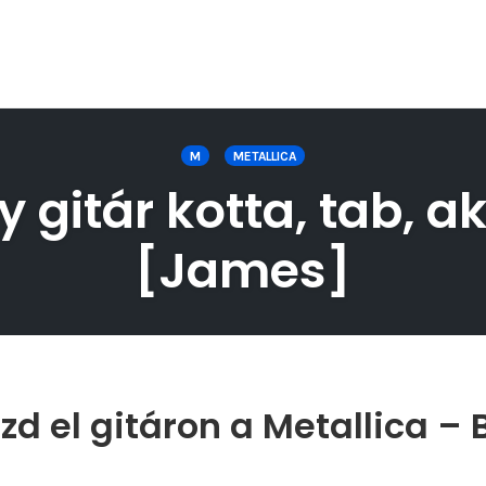
M
METALLICA
y gitár kotta, tab, a
[James]
d el gitáron a Metallica – 