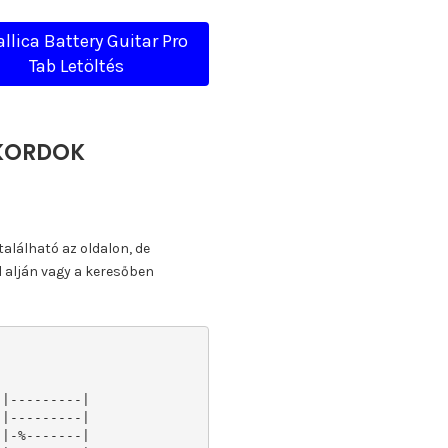
llica Battery Guitar Pro
Tab Letöltés
KKORDOK
található az oldalon, de
l alján vagy a keresőben