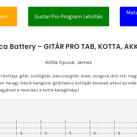
Meta
yam
Guitar Pro Program Letöltés
ica Battery – GITÁR PRO TAB, KOTTA, A
Kotta típusa: James
ottája: gitár, szólógitár, basszusgitár, ének, zongora, dob stb. meg
n. Ha egy másik hangszer gitártabos kottáját keresed, akkor az olda
gjának a neve lesz a kotta kategóriája.)