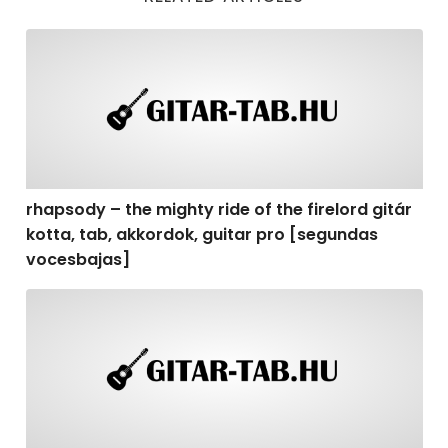
rhapsody – the mighty ride of the firelord gitár kotta,
rhapsody – the mighty ride of the firelord gitár
kotta, tab, akkordok, guitar pro [segundas
vocesbajas]
rhapsody – the mighty ride of the firelord gitár kotta,