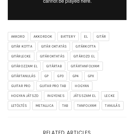
AKKORD
AKKORDOK
BATTERY
EL
GITÁR
GITÁR KOTTA
GITÁR OKTATÁS
GITÁRKOTTA
GITÁRLECKE
GITÁROKTATÁS
GITÁROZD EL
GITÁROZZAM EL
GITÁRTAB
GITÁRTANFOLYAM
GITÁRTANULÁS
GP
GP3
GP4
GPX
GUITAR PRO
GUITAR PRO TAB
HOGYAN
HOGYAN JÁTSZD
INGYENES
JÁTSSZAM EL
LECKE
LETÖLTÉS
METALLICA
TAB
TANFOLYAM
TANULÁS
RELATED ARTICLES