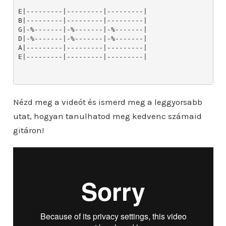
Nézd meg a videót és ismerd meg a leggyorsabb
utat, hogyan tanulhatod meg kedvenc számaid
gitáron!